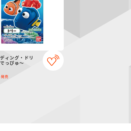
ンディング・ドリ
ずでっぴゅ～
発売
6