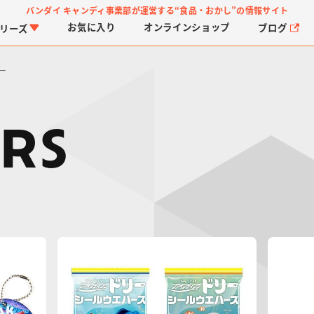
バンダイ キャンディ事業部が運営する
“食品・おかし”の情報サイト
お気に入り
オンライン
ショップ
ブログ
リーズ
ー
RS
PROJECT R.E.D.・ス
つりグミ
プリキュアシリーズ
チョコサプ
ガ
に
ーパー戦隊シリーズ
ス