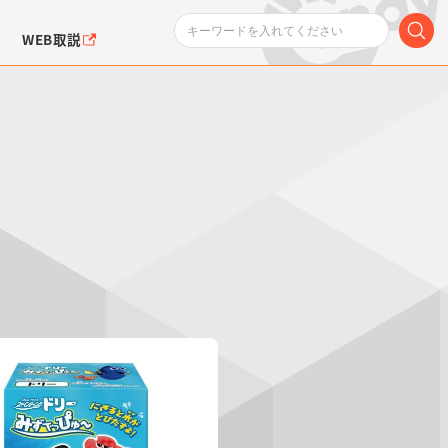
WEB取説
ンダムシリーズ
ふぉるめーしょん＆
ポケットモンスター
SMPシリーズ
ドラゴン
ポケモン
クエアシール