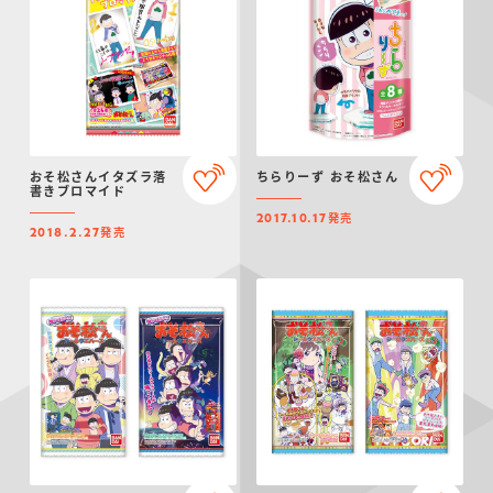
仮面ライダーシリー
キャラパキ
にふぉるめーしょん
ガンダムシリーズ
ポケモンスケールワ
アンパンマン
たまご
ま
ズ
＆スクエアシール
ールド
おそ松さんイタズラ落
ちらりーず おそ松さん
書きブロマイド
発売
2017.10.17
PROJECT R.E.D.・
つりグミ
ポケットモンスター
SMPシリーズ
サンリオキャラクタ
キャラデコ
わ
発売
2018.2.27
スーパー戦隊シリー
ーズ
ズ