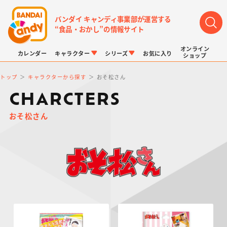
バンダイ キャンディ事業部が運営する
“食品・おかし”の情報サイト
オンライン
カレンダー
キャラクター
シリーズ
お気に入り
ショップ
トップ
キャラクターから探す
おそ松さん
CHARCTERS
おそ松さん
LINK TRAVELERS
チョコボックス
プリキュアシリーズ
チョコサプ
ドラゴンボール
ポケモンキッズ