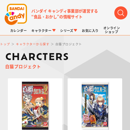
バンダイ キャンディ事業部が運営する
“食品・おかし”の情報サイト
オンライン
カレンダー
キャラクター
シリーズ
お気に入り
ショップ
トップ
キャラクターから探す
白猫プロジェクト
CHARCTERS
白猫プロジェクト
LINK TRAVELERS
チョコボックス
プリキュアシリーズ
チョコサプ
ドラゴンボール
ポケモンキッズ