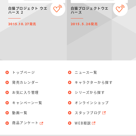
仮面ライダーシリー
キャラパキ
にふぉるめーしょん
ガンダムシリーズ
ポケモンスケールワ
アンパンマン
たまご
ま
白猫プロジェクト ウエ
白猫プロジェクトウエ
ズ
＆スクエアシール
ールド
ハース 2
ハース
発売
発売
2015.10.27
2015.5.26
PROJECT R.E.D.・
つりグミ
ポケットモンスター
SMPシリーズ
サンリオキャラクタ
キャラデコ
わ
スーパー戦隊シリー
ーズ
ズ
トップページ
ニュース一覧
発売カレンダー
キャラクターから探す
お気に入り管理
シリーズから探す
キャンペーン一覧
オンラインショップ
動画一覧
スタッフブログ
商品アンケート
WEB取説