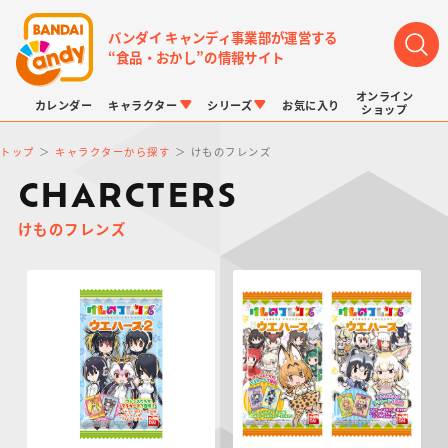
バンダイ キャンディ事業部が運営する
“食品・おかし”の情報サイト
オンライン
カレンダー
キャラクター
シリーズ
お気に入り
ショップ
トップ
キャラクターから探す
けものフレンズ
CHARCTERS
けものフレンズ
LINK TRAVELERS
チョコボックス
プリキュアシリーズ
チョコサプ
ドラゴンボール
ポケモンキッズ