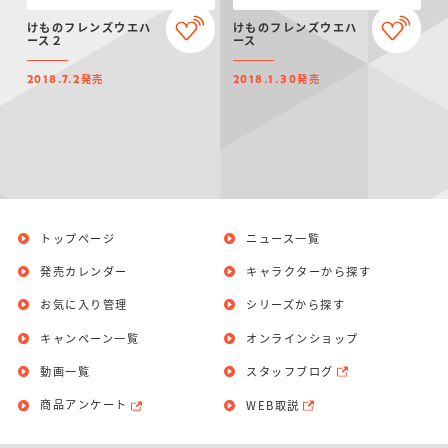
仮面ライダーシリー
キャラパキ
にふぉるめーしょん
ガンダムシリーズ
ポケモンスケールワ
アンパンマン
たまご
ま
けものフレンズウエハ
けものフレンズウエハ
ズ
＆スクエアシール
ールド
ース２
ース
発売
発売
2018.7.2
2018.1.30
PROJECT R.E.D.・
つりグミ
ポケットモンスター
SMPシリーズ
サンリオキャラクタ
キャラデコ
わ
スーパー戦隊シリー
ーズ
ズ
トップページ
ニュース一覧
発売カレンダー
キャラクターから探す
お気に入り管理
シリーズから探す
キャンペーン一覧
オンラインショップ
動画一覧
スタッフブログ
商品アンケート
WEB取説