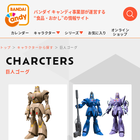
バンダイ キャンディ事業部が運営する
“食品・おかし”の情報サイト
オンライン
カレンダー
キャラクター
シリーズ
お気に入り
ショップ
トップ
キャラクターから探す
巨人ゴーグ
CHARCTERS
巨人ゴーグ
LINK TRAVELERS
チョコボックス
プリキュアシリーズ
チョコサプ
ドラゴンボール
ポケモンキッズ