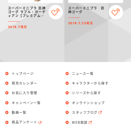
仮面ライダーシリー
キャラパキ
にふぉるめーしょん
ガンダムシリーズ
ポケモンスケールワ
アンパンマン
たまご
ま
スーパーミニプラ 巨神
スーパーミニプラ 巨
ズ
＆スクエアシール
ールド
ゴーグ ラブル・ガーデ
神ゴーグ
ィアン【プレミアムバ
ンダイ限定】
発売
2018.7.23
発売
2018.7
PROJECT R.E.D.・
つりグミ
ポケットモンスター
SMPシリーズ
サンリオキャラクタ
キャラデコ
わ
スーパー戦隊シリー
ーズ
ズ
トップページ
ニュース一覧
発売カレンダー
キャラクターから探す
お気に入り管理
シリーズから探す
キャンペーン一覧
オンラインショップ
動画一覧
スタッフブログ
商品アンケート
WEB取説