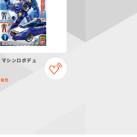
 マシンロボデュ
発売
8