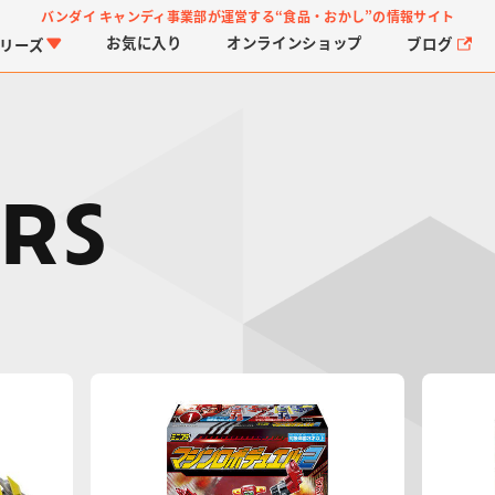
バンダイ キャンディ事業部が運営する
“食品・おかし”の情報サイト
お気に入り
オンライン
ショップ
ブログ
リーズ
RS
PROJECT R.E.D.・ス
つりグミ
プリキュアシリーズ
チョコサプ
ガ
に
ーパー戦隊シリーズ
ス