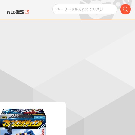
WEB取説
ンダムシリーズ
ふぉるめーしょん＆
ポケットモンスター
SMPシリーズ
ドラゴン
ポケモン
クエアシール