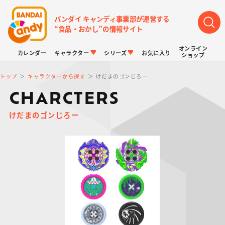
バンダイ キャンディ事業部が運営する
“食品・おかし”の情報サイト
オンライン
カレンダー
キャラクター
シリーズ
お気に入り
ショップ
トップ
キャラクターから探す
けだまのゴンじろー
CHARCTERS
けだまのゴンじろー
LINK TRAVELERS
チョコボックス
プリキュアシリーズ
チョコサプ
ドラゴンボール
ポケモンキッズ