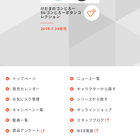
仮面ライダーシリー
キャラパキ
にふぉるめーしょん
ガンダムシリーズ
ポケモンスケールワ
アンパンマン
たまご
ま
けだまのゴンじろー
ズ
＆スクエアシール
ールド
SGゴンじろーボタンコ
レクション
発売
2019.7.29
PROJECT R.E.D.・
つりグミ
ポケットモンスター
SMPシリーズ
サンリオキャラクタ
キャラデコ
わ
スーパー戦隊シリー
ーズ
ズ
トップページ
ニュース一覧
発売カレンダー
キャラクターから探す
お気に入り管理
シリーズから探す
キャンペーン一覧
オンラインショップ
動画一覧
スタッフブログ
商品アンケート
WEB取説