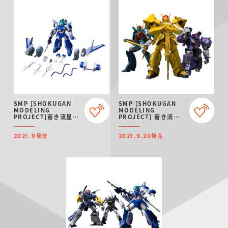
SMP [SHOKUGAN
SMP [SHOKUGAN
MODELING
MODELING
PROJECT]蒼き流星
PROJECT] 蒼き流星
SPTレイズナー レイ
SPTレイズナー Vol.2
ズナー(設定画ver.)＆
発送
発売
バックパックセット
2021.9
2021.9.20
【PB限定】