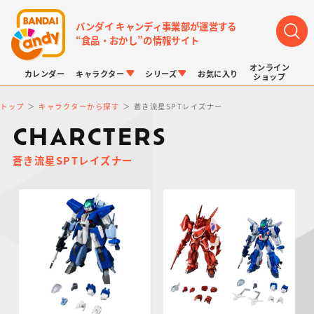
バンダイ キャンディ事業部が運営する
“食品・おかし”の情報サイト
オンライン
カレンダー
キャラクター
シリーズ
お気に入り
ショップ
トップ
キャラクターから探す
蒼き流星SPTレイズナー
CHARCTERS
蒼き流星SPTレイズナー
LINK TRAVELERS
チョコボックス
プリキュアシリーズ
チョコサプ
ドラゴンボール
ポケモンキッズ