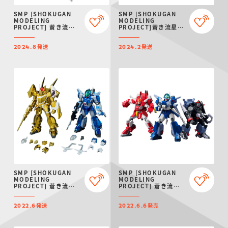
仮面ライダーシリー
キャラパキ
にふぉるめーしょん
ガンダムシリーズ
ポケモンスケールワ
アンパンマン
たまご
ま
SMP [SHOKUGAN
SMP [SHOKUGAN
ズ
＆スクエアシール
ールド
MODELING
MODELING
PROJECT] 蒼き流星
PROJECT]蒼き流星
SPTレイズナー レイズ
SPT レイズナー ニュ
ナーMARK II【プレミ
ーレイズナー＆ザカー
発送
発送
アムバンダイ限定】
ル 歪む宇宙セット
2024.8
2024.2
【PB限定】
PROJECT R.E.D.・
つりグミ
ポケットモンスター
SMPシリーズ
サンリオキャラクタ
キャラデコ
わ
スーパー戦隊シリー
ーズ
ズ
SMP [SHOKUGAN
SMP [SHOKUGAN
MODELING
MODELING
PROJECT] 蒼き流星
PROJECT] 蒼き流星
SPTレイズナー レイズ
SPTレイズナー Vol.3
ナー&ザカール V-MAX
発送
発売
発動ver.セット【プレ
2022.6
2022.6.6
ミアムバンダイ限定】