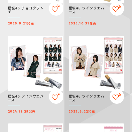
仮面ライダーシリー
キャラパキ
にふぉるめーしょん
ガンダムシリーズ
ポケモンスケールワ
アンパンマン
たまご
ま
櫻坂46 チョコクラン
櫻坂46 ツインウエハ
ズ
＆スクエアシール
ールド
チ
ース
発売
発売
2026.8.21
2025.10.31
PROJECT R.E.D.・
つりグミ
ポケットモンスター
SMPシリーズ
サンリオキャラクタ
キャラデコ
わ
スーパー戦隊シリー
ーズ
ズ
櫻坂46 ツインウエハ
櫻坂46 ツインウエハ
ース
ース
発売
発売
2024.11.29
2023.8.22