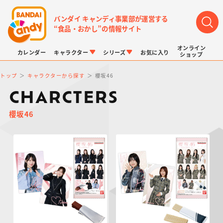
バンダイ キャンディ事業部が運営する
“食品・おかし”の情報サイト
オンライン
カレンダー
キャラクター
シリーズ
お気に入り
ショップ
トップ
キャラクターから探す
櫻坂46
CHARCTERS
櫻坂46
LINK TRAVELERS
チョコボックス
プリキュアシリーズ
チョコサプ
ドラゴンボール
ポケモンキッズ