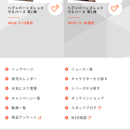
仮面ライダーシリー
キャラパキ
にふぉるめーしょん
ガンダムシリーズ
ポケモンスケールワ
アンパンマン
たまご
ま
ヘブンバーンズレッド
ヘブンバーンズレッド
ズ
＆スクエアシール
ールド
ウエハース 第2弾
ウエハース 第1弾
発売
発売
2023.2.13
2022.11.28
PROJECT R.E.D.・
つりグミ
ポケットモンスター
SMPシリーズ
サンリオキャラクタ
キャラデコ
わ
スーパー戦隊シリー
ーズ
ズ
トップページ
ニュース一覧
発売カレンダー
キャラクターから探す
お気に入り管理
シリーズから探す
キャンペーン一覧
オンラインショップ
動画一覧
スタッフブログ
商品アンケート
WEB取説