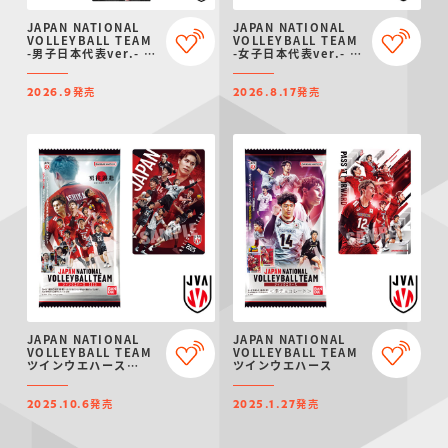
仮面ライダーシリー
キャラパキ
にふぉるめーしょん
ガンダムシリーズ
ポケモンスケールワ
アンパンマン
たまご
ま
JAPAN NATIONAL
JAPAN NATIONAL
ズ
＆スクエアシール
ールド
VOLLEYBALL TEAM
VOLLEYBALL TEAM
-男子日本代表ver.- ツ
-女子日本代表ver.- ツ
インウエハース 2026
インウエハース 2026
発売
発売
2026.9
2026.8.17
PROJECT R.E.D.・
つりグミ
ポケットモンスター
SMPシリーズ
サンリオキャラクタ
キャラデコ
わ
スーパー戦隊シリー
ーズ
ズ
JAPAN NATIONAL
JAPAN NATIONAL
VOLLEYBALL TEAM
VOLLEYBALL TEAM
ツインウエハース
ツインウエハース
2025
発売
発売
2025.10.6
2025.1.27