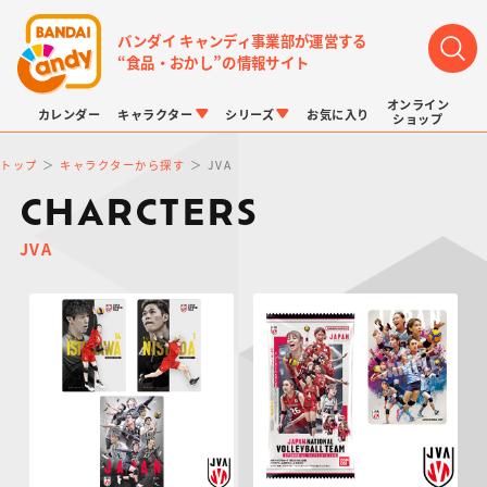
バンダイ キャンディ事業部が運営する
“食品・おかし”の情報サイト
オンライン
カレンダー
キャラクター
シリーズ
お気に入り
ショップ
トップ
キャラクターから探す
JVA
CHARCTERS
JVA
LINK TRAVELERS
チョコボックス
プリキュアシリーズ
チョコサプ
ドラゴンボール
ポケモンキッズ