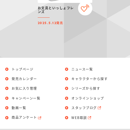
仮面ライダーシリー
キャラパキ
にふぉるめーしょん
ガンダムシリーズ
ポケモンスケールワ
アンパンマン
たまご
ま
お文具といっしょフレ
ズ
＆スクエアシール
ールド
ンズ
発売
2025.5.12
PROJECT R.E.D.・
つりグミ
ポケットモンスター
SMPシリーズ
サンリオキャラクタ
キャラデコ
わ
スーパー戦隊シリー
ーズ
ズ
トップページ
ニュース一覧
発売カレンダー
キャラクターから探す
お気に入り管理
シリーズから探す
キャンペーン一覧
オンラインショップ
動画一覧
スタッフブログ
商品アンケート
WEB取説