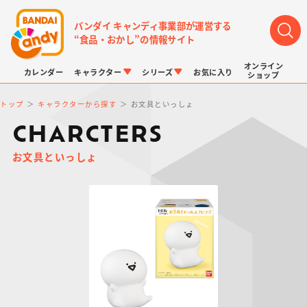
バンダイ キャンディ事業部が運営する
“食品・おかし”の情報サイト
オンライン
カレンダー
キャラクター
シリーズ
お気に入り
ショップ
トップ
キャラクターから探す
お文具といっしょ
CHARCTERS
お文具といっしょ
LINK TRAVELERS
チョコボックス
プリキュアシリーズ
チョコサプ
ドラゴンボール
ポケモンキッズ