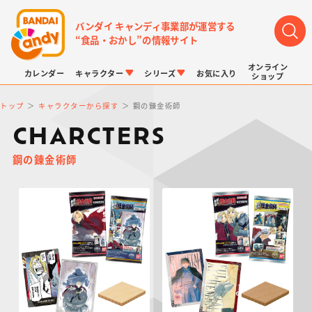
バンダイ キャンディ事業部が運営する
“食品・おかし”の情報サイト
オンライン
カレンダー
キャラクター
シリーズ
お気に入り
ショップ
トップ
キャラクターから探す
鋼の錬金術師
CHARCTERS
鋼の錬金術師
LINK TRAVELERS
チョコボックス
プリキュアシリーズ
チョコサプ
ドラゴンボール
ポケモンキッズ