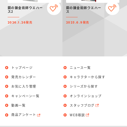
仮面ライダーシリー
キャラパキ
にふぉるめーしょん
ガンダムシリーズ
ポケモンスケールワ
アンパンマン
たまご
ま
鋼の錬金術師ウエハー
鋼の錬金術師ウエハー
ズ
＆スクエアシール
ールド
ス2
ス
発売
発売
2026.1.26
2025.6.9
PROJECT R.E.D.・
つりグミ
ポケットモンスター
SMPシリーズ
サンリオキャラクタ
キャラデコ
わ
スーパー戦隊シリー
ーズ
ズ
トップページ
ニュース一覧
発売カレンダー
キャラクターから探す
お気に入り管理
シリーズから探す
キャンペーン一覧
オンラインショップ
動画一覧
スタッフブログ
商品アンケート
WEB取説