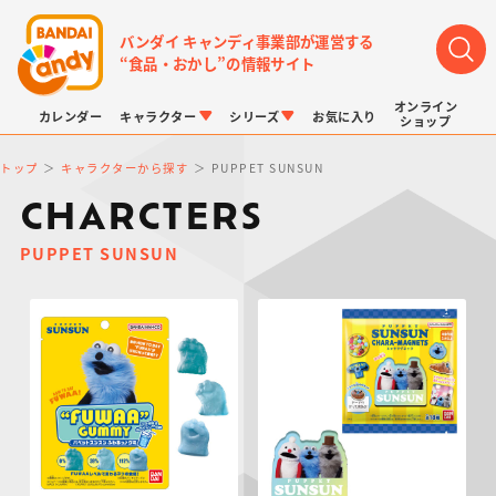
バンダイ キャンディ事業部が運営する
“食品・おかし”の情報サイト
オンライン
カレンダー
キャラクター
シリーズ
お気に入り
ショップ
トップ
キャラクターから探す
PUPPET SUNSUN
CHARCTERS
PUPPET SUNSUN
LINK TRAVELERS
チョコボックス
プリキュアシリーズ
チョコサプ
ドラゴンボール
ポケモンキッズ