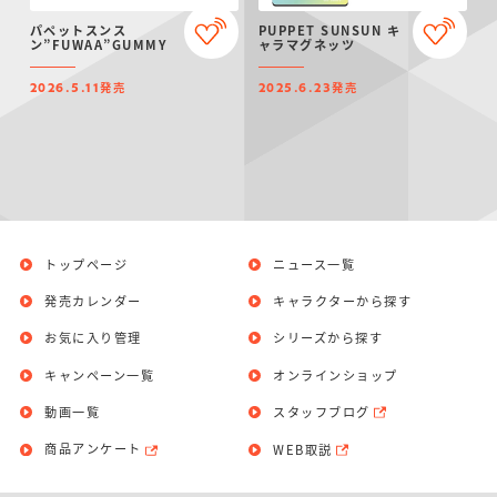
仮面ライダーシリー
キャラパキ
にふぉるめーしょん
ガンダムシリーズ
ポケモンスケールワ
アンパンマン
たまご
ま
パペットスンス
PUPPET SUNSUN キ
ズ
＆スクエアシール
ールド
ン”FUWAA”GUMMY
ャラマグネッツ
発売
発売
2026.5.11
2025.6.23
PROJECT R.E.D.・
つりグミ
ポケットモンスター
SMPシリーズ
サンリオキャラクタ
キャラデコ
わ
スーパー戦隊シリー
ーズ
ズ
トップページ
ニュース一覧
発売カレンダー
キャラクターから探す
お気に入り管理
シリーズから探す
キャンペーン一覧
オンラインショップ
動画一覧
スタッフブログ
商品アンケート
WEB取説