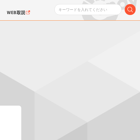
WEB取説
ンダムシリーズ
ふぉるめーしょん＆
ポケットモンスター
SMPシリーズ
ドラゴン
ポケモン
クエアシール