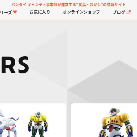
バンダイ キャンディ事業部が運営する
“食品・おかし”の情報サイト
お気に入り
オンライン
ショップ
ブログ
リーズ
RS
PROJECT R.E.D.・ス
つりグミ
プリキュアシリーズ
チョコサプ
ガ
に
ーパー戦隊シリーズ
ス