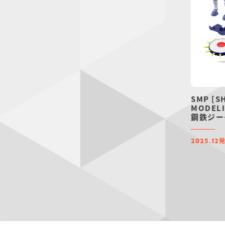
SMP [S
MODELI
鋼鉄ジー
ット【プ
限定】
2025.12