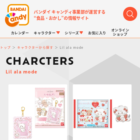
バンダイ キャンディ事業部が運営する
“食品・おかし”の情報サイト
オンライン
カレンダー
キャラクター
シリーズ
お気に入り
ショップ
トップ
キャラクターから探す
Lil ala mode
CHARCTERS
Lil ala mode
LINK TRAVELERS
チョコボックス
プリキュアシリーズ
チョコサプ
ドラゴンボール
ポケモンキッズ