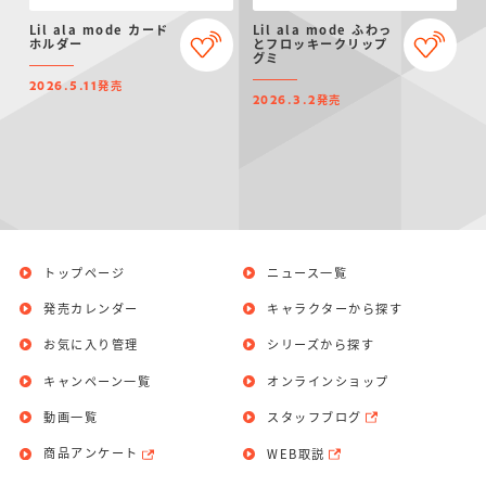
仮面ライダーシリー
キャラパキ
にふぉるめーしょん
ガンダムシリーズ
ポケモンスケールワ
アンパンマン
たまご
ま
Lil ala mode カード
Lil ala mode ふわっ
ズ
＆スクエアシール
ールド
ホルダー
とフロッキークリップ
グミ
発売
2026.5.11
発売
2026.3.2
PROJECT R.E.D.・
つりグミ
ポケットモンスター
SMPシリーズ
サンリオキャラクタ
キャラデコ
わ
スーパー戦隊シリー
ーズ
ズ
トップページ
ニュース一覧
発売カレンダー
キャラクターから探す
お気に入り管理
シリーズから探す
キャンペーン一覧
オンラインショップ
動画一覧
スタッフブログ
商品アンケート
WEB取説