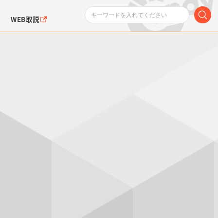
WEB取説
ンダムシリーズ
ふぉるめーしょん＆
ポケットモンスター
SMPシリーズ
ドラゴン
ポケモン
クエアシール