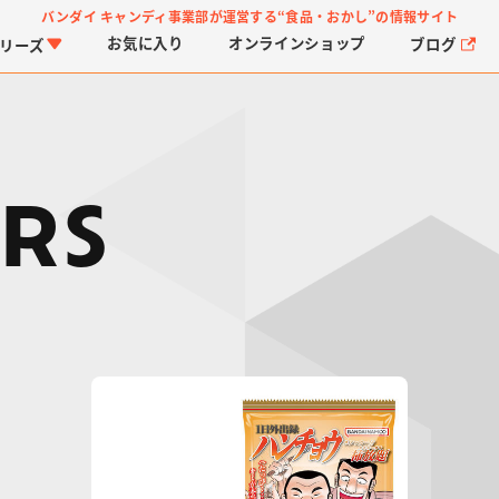
バンダイ キャンディ事業部が運営する
“食品・おかし”の情報サイト
お気に入り
オンライン
ショップ
ブログ
リーズ
RS
PROJECT R.E.D.・ス
つりグミ
プリキュアシリーズ
チョコサプ
ガ
に
ーパー戦隊シリーズ
ス