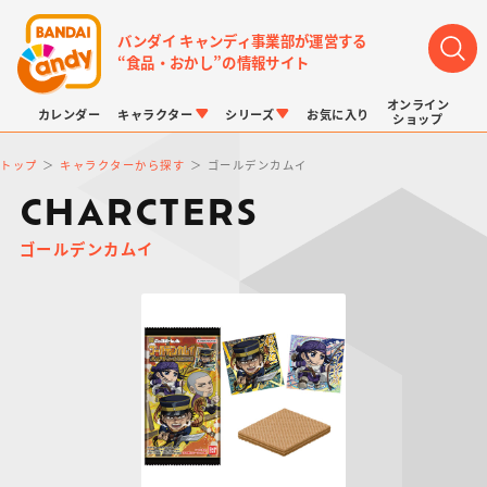
バンダイ キャンディ事業部が運営する
“食品・おかし”の情報サイト
オンライン
カレンダー
キャラクター
シリーズ
お気に入り
ショップ
トップ
キャラクターから探す
ゴールデンカムイ
CHARCTERS
ゴールデンカムイ
LINK TRAVELERS
チョコボックス
プリキュアシリーズ
チョコサプ
ドラゴンボール
ポケモンキッズ