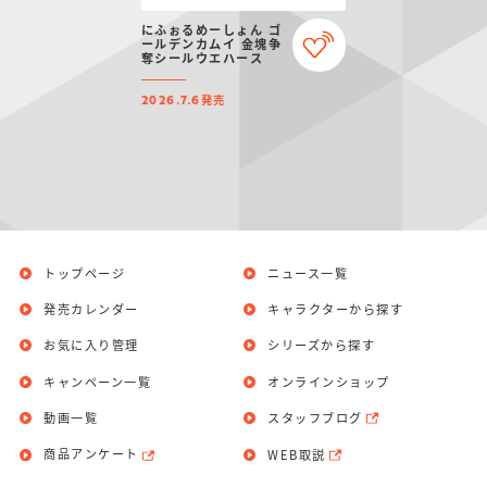
仮面ライダーシリー
キャラパキ
にふぉるめーしょん
ガンダムシリーズ
ポケモンスケールワ
アンパンマン
たまご
ま
にふぉるめーしょん ゴ
ズ
＆スクエアシール
ールド
ールデンカムイ 金塊争
奪シールウエハース
発売
2026.7.6
PROJECT R.E.D.・
つりグミ
ポケットモンスター
SMPシリーズ
サンリオキャラクタ
キャラデコ
わ
スーパー戦隊シリー
ーズ
ズ
トップページ
ニュース一覧
発売カレンダー
キャラクターから探す
お気に入り管理
シリーズから探す
キャンペーン一覧
オンラインショップ
動画一覧
スタッフブログ
商品アンケート
WEB取説