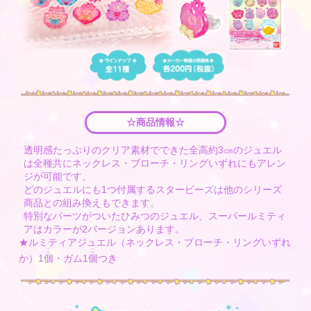
☆商品情報☆
透明感たっぷりのクリア素材でできた全高約3㎝のジュエル
は全種共にネックレス・ブローチ・リングいずれにもアレン
ジが可能です。
どのジュエルにも1つ付属するスタービーズは他のシリーズ
商品との組み換えもできます。
特別なパーツがついたひみつのジュエル、スーパールミティ
アはカラーが2バージョンあります。
★ルミティアジュエル（ネックレス・ブローチ・リングいずれ
こ
こ
か）1
個
・ガム1
個
つき