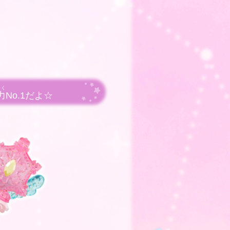
ょく
力
No.1だよ☆