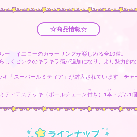
☆商品情報☆
。
ルー・イエローのカラーリングが楽しめる全10種。
らしくピンクのキラキラ箔が追加になり、より魅力的な
テッキ「スーパールミティア」が封入されています。チャ
つ
ほん
こ
ミティアステッキ（ボールチェーン
付
き）1
本
・ガム1