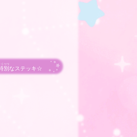
とくべつ
特別
なステッキ☆