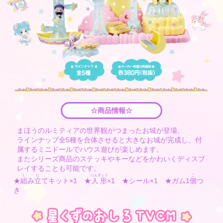
☆商品情報☆
まほうのルミティアの世界観がつまったお城が登場。
ラインナップ全5種を合体させると大きなお城が完成し、付
属するミニドールでハウス遊びが楽しめます。
またシリーズ商品のステッキやキーなどをかわいくディスプ
レイすることも可能です。
く
た
にんぎょう
こ
★
組
み
立
てキット×1 ★
人形
×1 ★シール×1 ★ガム1
個
つ
き