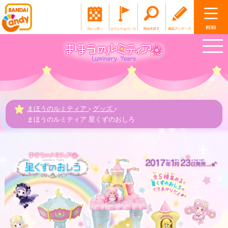
まほうのルミティア
›
グッズ
›
まほうのルミティア 星くずのおしろ