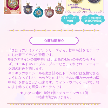
☆商品情報☆
『まほうのルミティア』シリーズから、懐中時計をモチーフ
にした新アイテムが登場です。
8種のデザインの懐中時計は、全高約4.5㎝の手のひらサイ
ズ。ゴールドやパープル、ブルーなど、それぞれアンティー
ク調の彩色を施します。
キラキラのホロシールを敷き詰めたドーム部分は交換できる
ようになっており、自分だけのオリジナルの組み合わせの懐
中時計を作ることが出来ます。ウィンドウパッケージで、箱
のまま飾っても可愛いアイテムです。
こ
こ
★ひみつの懐中時計1
個
・チューインガム1
個
※時計機能はありません。