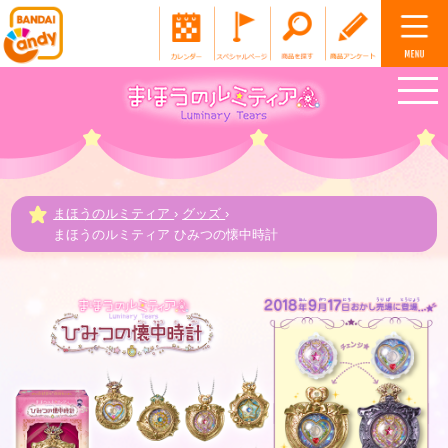
まほうのルミティア
›
グッズ
›
まほうのルミティア ひみつの懐中時計