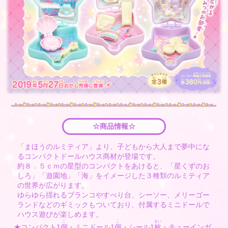
☆商品情報☆
「まほうのルミティア」より、子どもから大人まで夢中にな
るコンパクトドールハウス商材が登場です。
約８．５ｃｍの星型のコンパクトをあけると、「星くずのお
しろ」「遊園地」「海」をイメージした３種類のルミティア
の世界が広がります。
ゆらゆら揺れるブランコやすべり台、シーソー、メリーゴー
ランドなどのギミックもついており、付属するミニドールで
ハウス遊びが楽しめます。
こ
こ
まい
★コンパクト1
個
・ミニドール1
個
・シール1
枚
・チューインガ