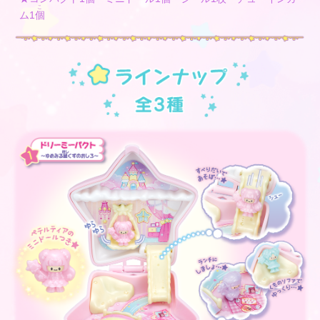
こ
ム1
個