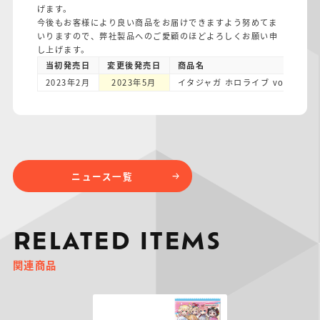
げます。
仮面ライダーシリー
キャラパキ
にふぉるめーしょん
ガンダムシリーズ
ポケモンスケールワ
アンパンマン
たまご
ま
ズ
＆スクエアシール
ールド
今後もお客様により良い商品をお届けできますよう努めてま
いりますので、弊社製品へのご愛顧のほどよろしくお願い申
し上げます。
当初発売日
変更後発売日
商品名
2023年2月
2023年5月
イタジャガ ホロライブ vol.2
PROJECT R.E.D.・
つりグミ
ポケットモンスター
SMPシリーズ
サンリオキャラクタ
キャラデコ
わ
スーパー戦隊シリー
ーズ
ズ
ニュース一覧
RELATED ITEMS
関連商品