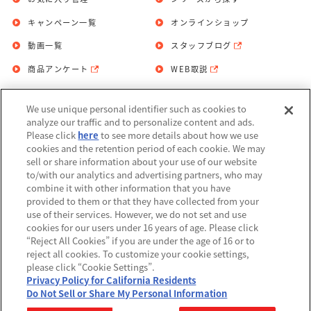
キャンペーン一覧
オンラインショップ
動画一覧
スタッフブログ
商品アンケート
WEB取説
We use unique personal identifier such as cookies to
お問い合わせ
個人情報保護方針
analyze our traffic and to personalize content and ads.
Please click
here
to see more details about how we use
利用規約
cookies and the retention period of each cookie. We may
sell or share information about your use of our website
Do Not Sell or Share My Personal
to/with our analytics and advertising partners, who may
Information
combine it with other information that you have
provided to them or that they have collected from your
アレルギー情報
use of their services. However, we do not set and use
cookies for our users under 16 years of age. Please click
“Reject All Cookies” if you are under the age of 16 or to
reject all cookies. To customize your cookie settings,
please click “Cookie Settings”.
Privacy Policy for California Residents
©BANDAI
Do Not Sell or Share My Personal Information