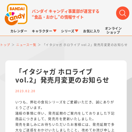
バンダイ キャンディ事業部が運営する
“食品・おかし”の情報サイト
オンライン
カレンダー
キャラクター
シリーズ
お気に入り
ショップ
トップ
ニュース一覧
「イタジャガ ホロライブ vol.2」発売月変更のお知らせ
「イタジャガ ホロライブ
vol.2」発売月変更のお知らせ
LINK TRAVELERS
チョコボックス
プリキュアシリーズ
チョコサプ
ドラゴンボール
ポケモンキッズ
2023.02.20
いつも、弊社の食玩シリーズをご愛顧いただき、誠にありが
とうございます。
諸般の事情に伴い、発売延期のご案内をしておりました下記
商品につきまして、発売月を更新いたしました。
発売を楽しみにお待ちいただいたお客様には、発売延期で多
大なご迷惑をおかけいたしましたこと、改めてお詫び申し上