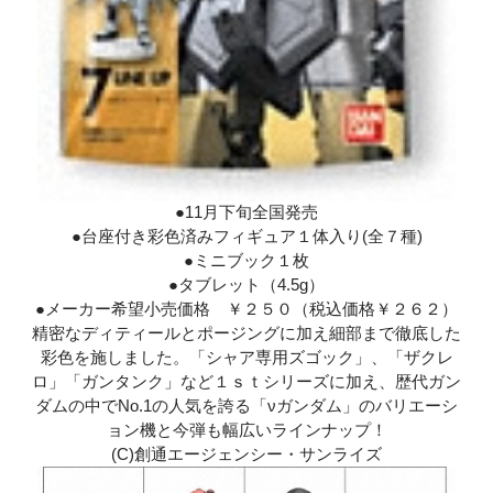
●11月下旬全国発売
●台座付き彩色済みフィギュア１体入り(全７種)
●ミニブック１枚
●タブレット（4.5g）
●メーカー希望小売価格 ￥２５０（税込価格￥２６２）
精密なディティールとポージングに加え細部まで徹底した
彩色を施しました。「シャア専用ズゴック」、「ザクレ
ロ」「ガンタンク」など１ｓｔシリーズに加え、歴代ガン
ダムの中でNo.1の人気を誇る「νガンダム」のバリエーシ
ョン機と今弾も幅広いラインナップ！
(C)創通エージェンシー・サンライズ