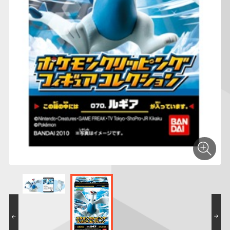
仮面ライダーシリー
キャラパキ
にふぉるめーしょん
ガンダムシリーズ
ポケモンスケールワ
アンパンマン
たまご
ま
ズ
＆スクエアシール
ールド
PROJECT R.E.D.・
つりグミ
ポケットモンスター
SMPシリーズ
サンリオキャラクタ
キャラデコ
わ
スーパー戦隊シリー
ーズ
ズ