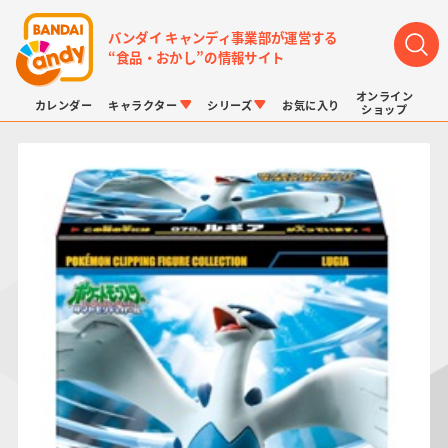
バンダイ キャンディ事業部が運営する
“食品・おかし”の情報サイト
オンライン
カレンダー
キャラクター
シリーズ
お気に入り
ショップ
LINK TRAVELERS
チョコボックス
プリキュアシリーズ
チョコサプ
ドラゴンボール
ポケモンキッズ