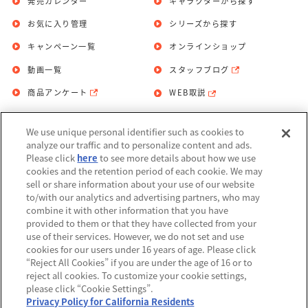
発売カレンダー
キャラクターから探す
お気に入り管理
シリーズから探す
キャンペーン一覧
オンラインショップ
動画一覧
スタッフブログ
商品アンケート
WEB取説
We use unique personal identifier such as cookies to
お問い合わせ
個人情報保護方針
analyze our traffic and to personalize content and ads.
Please click
here
to see more details about how we use
利用規約
cookies and the retention period of each cookie. We may
sell or share information about your use of our website
Do Not Sell or Share My Personal
to/with our analytics and advertising partners, who may
Information
combine it with other information that you have
provided to them or that they have collected from your
アレルギー情報
use of their services. However, we do not set and use
cookies for our users under 16 years of age. Please click
“Reject All Cookies” if you are under the age of 16 or to
reject all cookies. To customize your cookie settings,
please click “Cookie Settings”.
Privacy Policy for California Residents
©BANDAI