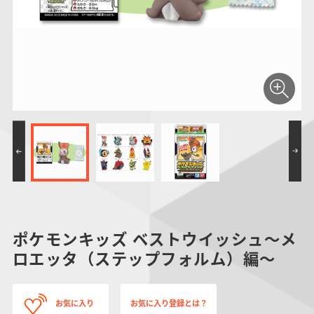
仮面ライダーシリー
キャラパキ
にふぉるめーしょん
ガンダムシリーズ
ポケモンスケールワ
アンパンマン
たまご
ま
ズ
＆スクエアシール
ールド
PROJECT R.E.D.・
つりグミ
ポケットモンスター
SMPシリーズ
サンリオキャラクタ
キャラデコ
わ
スーパー戦隊シリー
ーズ
ズ
ポケモンキッズ ベストウイッシュ～メ
ロエッタ（ステップフォルム）編～
お気に入り
お気に入り登録とは？