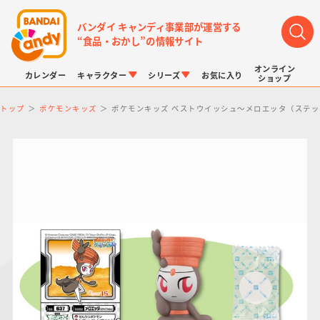
バンダイ キャンディ事業部が運営する
“食品・おかし”の情報サイト
オンライン
カレンダー
キャラクター
シリーズ
お気に入り
ショップ
トップ
ポケモンキッズ
ポケモンキッズ ベストウイッシュ～メロエッタ（ステ
LINK TRAVELERS
チョコボックス
プリキュアシリーズ
チョコサプ
ドラゴンボール
ポケモンキッズ