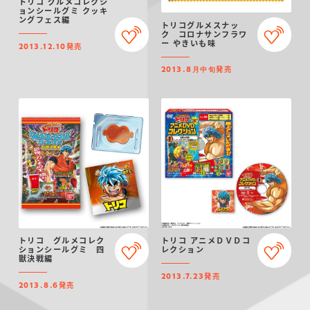
トリコ グルメコレクシ
ョンシールグミ クッキ
ングフェス編
トリコグルメスナッ
ク コロナサンフラワ
ー やきいも味
発売
2013.12.10
発売
2013.8月中旬
トリコ グルメコレク
トリコ アニメＤＶＤコ
ションシールグミ 四
レクション
獣決戦編
発売
2013.7.23
発売
2013.8.6