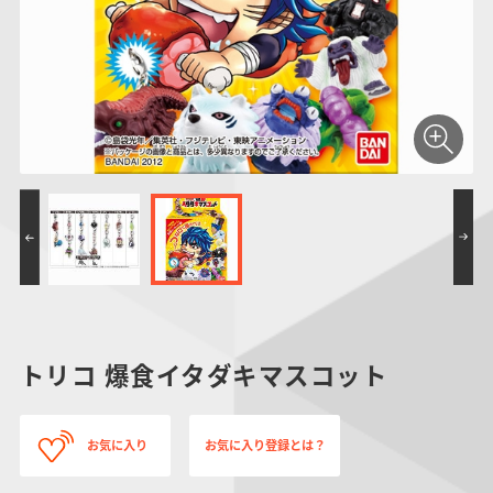
仮面ライダーシリー
キャラパキ
にふぉるめーしょん
ガンダムシリーズ
ポケモンスケールワ
アンパンマン
たまご
ま
ズ
＆スクエアシール
ールド
PROJECT R.E.D.・
つりグミ
ポケットモンスター
SMPシリーズ
サンリオキャラクタ
キャラデコ
わ
スーパー戦隊シリー
ーズ
ズ
トリコ 爆食イタダキマスコット
お気に入り
お気に入り登録とは？