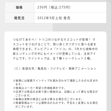
価格
250円（税込:275円）
発売日
2012年9月上旬 発売
つなげてあそべ！ トリコのつながるマスコットが登場！ マ
スコットをつなげることで、勢い良くガツガツと食べる姿を
再現できます。テレビアニメ『トリコ』の、7月から放映中の
新エンディングの中にもイメージが登場している、注目アイ
テムです。ラインナップは、全７種＋シークレット２種。
（Ｃ）島袋光年／集英社・フジテレビ・東映アニメーション
※画像には複数ラインナップを組み合わせて撮影したものも含まれ
ます。
※価格はメーカー希望小売価格表示です。
※店頭での商品のお取り扱い開始日は、店舗によって異なる場合が
ございます。
※画像は実際の商品とは多少異なる場合がございます。
※掲載情報はページ公開時点のものです。予告なく変更になる場合
がございます。