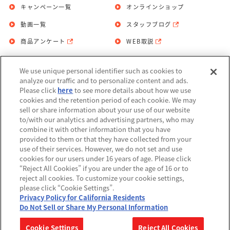
キャンペーン一覧
オンラインショップ
動画一覧
スタッフブログ
商品アンケート
WEB取説
We use unique personal identifier such as cookies to
お問い合わせ
個人情報保護方針
analyze our traffic and to personalize content and ads.
Please click
here
to see more details about how we use
利用規約
cookies and the retention period of each cookie. We may
sell or share information about your use of our website
Do Not Sell or Share My Personal
to/with our analytics and advertising partners, who may
Information
combine it with other information that you have
provided to them or that they have collected from your
アレルギー情報
use of their services. However, we do not set and use
cookies for our users under 16 years of age. Please click
“Reject All Cookies” if you are under the age of 16 or to
reject all cookies. To customize your cookie settings,
please click “Cookie Settings”.
Privacy Policy for California Residents
©BANDAI
Do Not Sell or Share My Personal Information
▼コピーライト一覧を表示する
Cookie Settings
Reject All Cookies