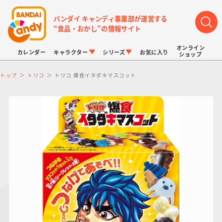
バンダイ キャンディ事業部が運営する
“食品・おかし”の情報サイト
オンライン
カレンダー
キャラクター
シリーズ
お気に入り
ショップ
トップ
トリコ
トリコ 爆食イタダキマスコット
LINK TRAVELERS
チョコボックス
プリキュアシリーズ
チョコサプ
ドラゴンボール
ポケモンキッズ