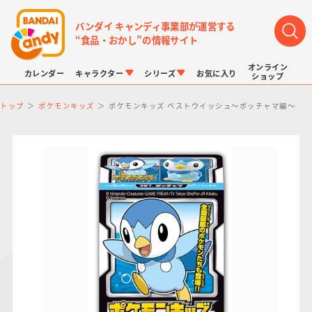
バンダイ キャンディ事業部が運営する
“食品・おかし”の情報サイト
オンライン
カレンダー
キャラクター
シリーズ
お気に入り
ショップ
トップ
ポケモンキッズ
ポケモンキッズ ベストウイッシュ～ポッチャマ編～
LINK TRAVELERS
チョコボックス
プリキュアシリーズ
チョコサプ
ドラゴンボール
ポケモンキッズ