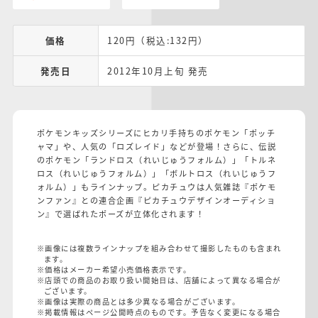
価格
120円（税込:132円）
発売日
2012年10月上旬 発売
ポケモンキッズシリーズにヒカリ手持ちのポケモン「ポッチ
ャマ」や、人気の「ロズレイド」などが登場！さらに、伝説
のポケモン「ランドロス（れいじゅうフォルム）」「トルネ
ロス（れいじゅうフォルム）」「ボルトロス（れいじゅうフ
ォルム）」もラインナップ。ピカチュウは人気雑誌『ポケモ
ンファン』との連合企画『ピカチュウデザインオーディショ
ン』で選ばれたポーズが立体化されます！
※画像には複数ラインナップを組み合わせて撮影したものも含まれ
ます。
※価格はメーカー希望小売価格表示です。
※店頭での商品のお取り扱い開始日は、店舗によって異なる場合が
ございます。
※画像は実際の商品とは多少異なる場合がございます。
※掲載情報はページ公開時点のものです。予告なく変更になる場合