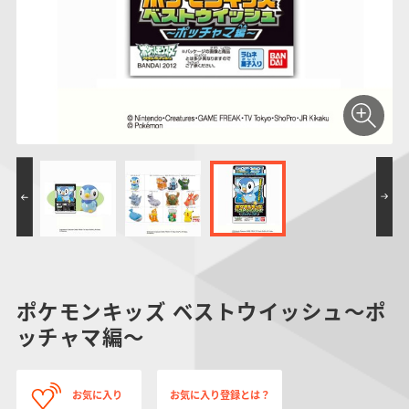
仮面ライダーシリー
キャラパキ
にふぉるめーしょん
ガンダムシリーズ
ポケモンスケールワ
アンパンマン
たまご
ま
ズ
＆スクエアシール
ールド
PROJECT R.E.D.・
つりグミ
ポケットモンスター
SMPシリーズ
サンリオキャラクタ
キャラデコ
わ
スーパー戦隊シリー
ーズ
ズ
ポケモンキッズ ベストウイッシュ～ポ
ッチャマ編～
お気に入り
お気に入り登録とは？