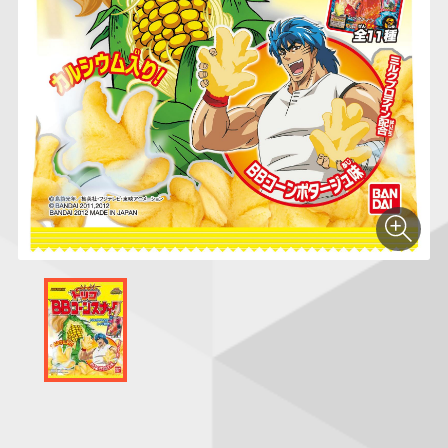
仮面ライダーシリー
キャラパキ
にふぉるめーしょん
ガンダムシリーズ
ポケモンスケールワ
アンパンマン
たまご
ま
ズ
＆スクエアシール
ールド
PROJECT R.E.D.・
つりグミ
ポケットモンスター
SMPシリーズ
サンリオキャラクタ
キャラデコ
わ
スーパー戦隊シリー
ーズ
ズ