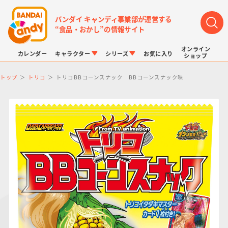
バンダイ キャンディ事業部が運営する
“食品・おかし”の情報サイト
オンライン
カレンダー
キャラクター
シリーズ
お気に入り
ショップ
トップ
トリコ
トリコBBコーンスナック BBコーンスナック味
LINK TRAVELERS
チョコボックス
プリキュアシリーズ
チョコサプ
ドラゴンボール
ポケモンキッズ