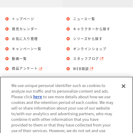
トップページ
ニュース一覧
発売カレンダー
キャラクターから探す
お気に入り管理
シリーズから探す
キャンペーン一覧
オンラインショップ
動画一覧
スタッフブログ
商品アンケート
WEB取説
We use unique personal identifier such as cookies to
お問い合わせ
個人情報保護方針
analyze our traffic and to personalize content and ads.
Please click
here
to see more details about how we use
利用規約
cookies and the retention period of each cookie. We may
sell or share information about your use of our website
Do Not Sell or Share My Personal
to/with our analytics and advertising partners, who may
Information
combine it with other information that you have
provided to them or that they have collected from your
アレルギー情報
use of their services. However, we do not set and use