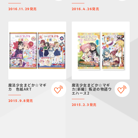
発売
発売
2016.11.29
2016.4.26
魔法少女まどか☆マギ
魔法少女まどか☆マギ
カ 色紙ART
カ[新編］叛逆の物語ウ
エハース2
発売
2015.9.8
発売
2015.2.3