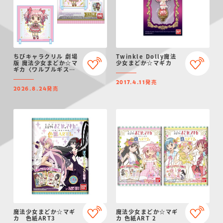
ちびキャラクリル 劇場
Twinkle Dolly魔法
版 魔法少女まどか☆マ
少女まどか☆マギカ
ギカ〈ワルプルギスの
廻天〉
発売
2017.4.11
発売
2026.8.24
魔法少女まどか☆マギ
魔法少女まどか☆マギ
カ 色紙ART3
カ 色紙ART 2