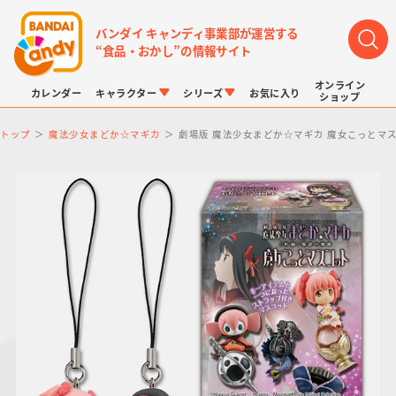
バンダイ キャンディ事業部が運営する
“食品・おかし”の情報サイト
オンライン
カレンダー
キャラクター
シリーズ
お気に入り
ショップ
トップ
魔法少女まどか☆マギカ
劇場版 魔法少女まどか☆マギカ 魔女こっとマ
LINK TRAVELERS
チョコボックス
プリキュアシリーズ
チョコサプ
ドラゴンボール
ポケモンキッズ