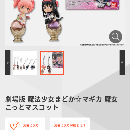
仮面ライダーシリー
キャラパキ
にふぉるめーしょん
ガンダムシリーズ
ポケモンスケールワ
アンパンマン
たまご
ま
ズ
＆スクエアシール
ールド
PROJECT R.E.D.・
つりグミ
ポケットモンスター
SMPシリーズ
サンリオキャラクタ
キャラデコ
わ
スーパー戦隊シリー
ーズ
ズ
劇場版 魔法少女まどか☆マギカ 魔女
こっとマスコット
お気に入り
お気に入り登録とは？