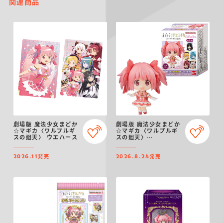
関連商品
劇場版 魔法少女まどか
劇場版 魔法少女まどか
☆マギカ〈ワルプルギ
☆マギカ〈ワルプルギ
スの廻天〉 ウエハース
スの廻天〉
COLLECTION
発売
発売
2026.11
2026.8.24