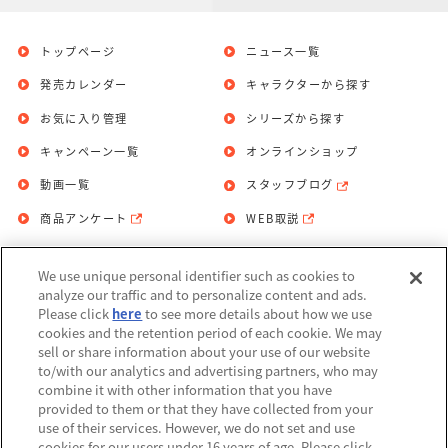
トップページ
ニュース一覧
発売カレンダー
キャラクターから探す
お気に入り管理
シリーズから探す
キャンペーン一覧
オンラインショップ
動画一覧
スタッフブログ
商品アンケート
WEB取説
We use unique personal identifier such as cookies to
お問い合わせ
個人情報保護方針
analyze our traffic and to personalize content and ads.
Please click
here
to see more details about how we use
利用規約
cookies and the retention period of each cookie. We may
sell or share information about your use of our website
Do Not Sell or Share My Personal
to/with our analytics and advertising partners, who may
Information
combine it with other information that you have
provided to them or that they have collected from your
アレルギー情報
use of their services. However, we do not set and use
cookies for our users under 16 years of age. Please click