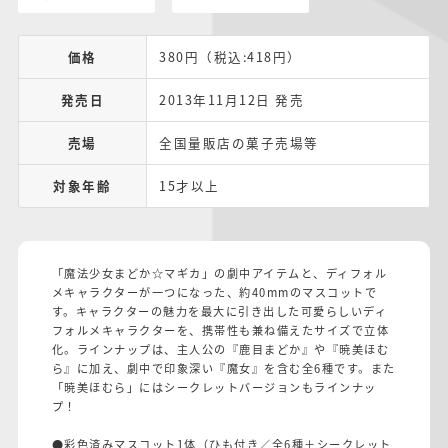
価格
380円（税込:418円）
発売日
2013年11月12日 発売
売場
全国量販店の菓子売場等
対象年齢
15才以上
「魔法少女まどか☆マギカ」の劇中アイテムと、ディフォル
メキャラクターが一つになった、約40mmのマスコットで
す。キャラクターの魅力を最大に引き出した可愛らしいディ
フォルメキャラクターを、携帯性も兼ね備えたサイズで立体
化。ラインナップは、主人公の『鹿目まどか』や『暁美ほむ
ら』に加え、劇中で印象深い『魔女』を含む全6種です。また
「暁美ほむら」にはシークレットバージョンもラインナッ
プ！
●彩色済みマスコット1体（ひも付き／全6種＋シークレット