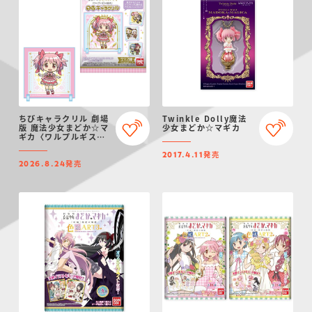
ちびキャラクリル 劇場
Twinkle Dolly魔法
版 魔法少女まどか☆マ
少女まどか☆マギカ
ギカ〈ワルプルギスの
廻天〉
発売
2017.4.11
発売
2026.8.24