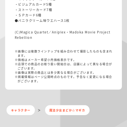
・ビジュアルカード5種
・ストーリーカード7種
・ＳＰカード6種
●バニラクリーム味ウエハース1枚
(C)Magica Quartet／Aniplex・Madoka Movie Project
Rebellion
※画像には複数ラインナップを組み合わせて撮影したものも含まれ
ます。
※価格はメーカー希望小売価格表示です。
※店頭での商品のお取り扱い開始日は、店舗によって異なる場合が
ございます。
※画像は実際の商品とは多少異なる場合がございます。
※掲載情報はページ公開時点のものです。予告なく変更になる場合
がございます。
キャラクター
魔法少女まどか☆マギカ