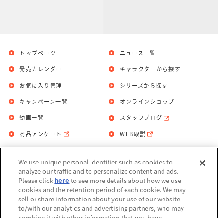
トップページ
ニュース一覧
発売カレンダー
キャラクターから探す
お気に入り管理
シリーズから探す
キャンペーン一覧
オンラインショップ
動画一覧
スタッフブログ
商品アンケート
WEB取説
We use unique personal identifier such as cookies to
お問い合わせ
個人情報保護方針
analyze our traffic and to personalize content and ads.
Please click
here
to see more details about how we use
利用規約
cookies and the retention period of each cookie. We may
sell or share information about your use of our website
Do Not Sell or Share My Personal
to/with our analytics and advertising partners, who may
Information
combine it with other information that you have