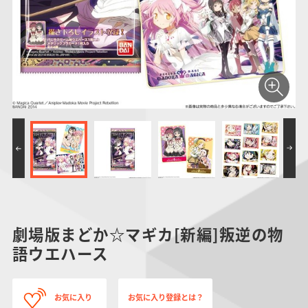
仮面ライダーシリー
キャラパキ
にふぉるめーしょん
ガンダムシリーズ
ポケモンスケールワ
アンパンマン
たまご
ま
ズ
＆スクエアシール
ールド
PROJECT R.E.D.・
つりグミ
ポケットモンスター
SMPシリーズ
サンリオキャラクタ
キャラデコ
わ
スーパー戦隊シリー
ーズ
ズ
劇場版まどか☆マギカ[新編]叛逆の物
語ウエハース
お気に入り
お気に入り登録とは？