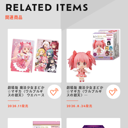
RELATED ITEMS
関連商品
劇場版 魔法少女まどか
劇場版 魔法少女まどか
☆マギカ〈ワルプルギ
☆マギカ〈ワルプルギ
スの廻天〉 ウエハース
スの廻天〉
COLLECTION
発売
発売
2026.11
2026.8.24