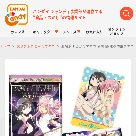
バンダイ キャンディ事業部が運営する
“食品・おかし”の情報サイト
オンライン
カレンダー
キャラクター
シリーズ
お気に入り
ショップ
トップ
魔法少女まどか☆マギカ
劇場版まどか☆マギカ[新編]叛逆の物語ウエハ
LINK TRAVELERS
チョコボックス
プリキュアシリーズ
チョコサプ
ドラゴンボール
ポケモンキッズ