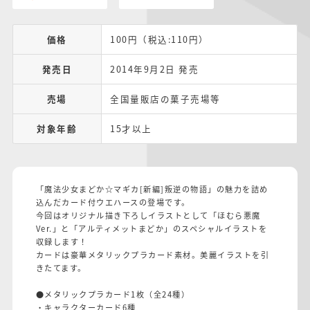
価格
100円（税込:110円）
発売日
2014年9月2日 発売
売場
全国量販店の菓子売場等
対象年齢
15才以上
「魔法少女まどか☆マギカ[新編]叛逆の物語」の魅力を詰め
込んだカード付ウエハースの登場です。
今回はオリジナル描き下ろしイラストとして「ほむら悪魔
Ver.」と「アルティメットまどか」のスペシャルイラストを
収録します！
カードは豪華メタリックプラカード素材。美麗イラストを引
きたてます。
●メタリックプラカード1枚（全24種）
・キャラクターカード6種