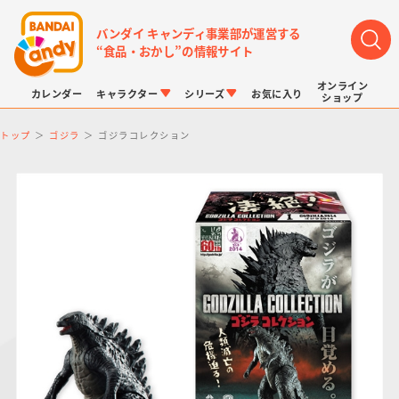
バンダイ キャンディ事業部が運営する
“食品・おかし”の情報サイト
オンライン
カレンダー
キャラクター
シリーズ
お気に入り
ショップ
トップ
ゴジラ
ゴジラコレクション
LINK TRAVELERS
チョコボックス
プリキュアシリーズ
チョコサプ
ドラゴンボール
ポケモンキッズ