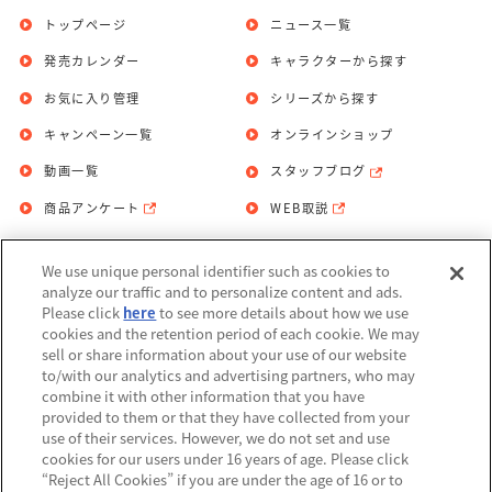
トップページ
ニュース一覧
発売カレンダー
キャラクターから探す
お気に入り管理
シリーズから探す
キャンペーン一覧
オンラインショップ
動画一覧
スタッフブログ
商品アンケート
WEB取説
We use unique personal identifier such as cookies to
お問い合わせ
個人情報保護方針
analyze our traffic and to personalize content and ads.
Please click
here
to see more details about how we use
利用規約
cookies and the retention period of each cookie. We may
sell or share information about your use of our website
Do Not Sell or Share My Personal
to/with our analytics and advertising partners, who may
Information
combine it with other information that you have
provided to them or that they have collected from your
アレルギー情報
use of their services. However, we do not set and use
cookies for our users under 16 years of age. Please click
“Reject All Cookies” if you are under the age of 16 or to