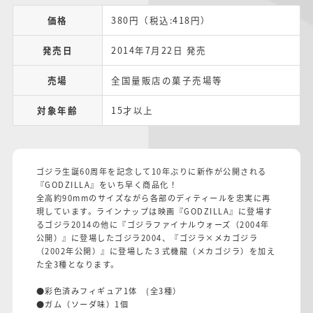
価格
380円（税込:418円）
発売日
2014年7月22日 発売
売場
全国量販店の菓子売場等
対象年齢
15才以上
ゴジラ生誕60周年を記念して10年ぶりに新作が公開される
『GODZILLA』をいち早く商品化！
全高約90mmのサイズながら各部のディティールを忠実に再
現しています。ラインナップは映画『GODZILLA』に登場す
るゴジラ2014の他に『ゴジラファイナルウォーズ（2004年
公開）』に登場したゴジラ2004、『ゴジラ×メカゴジラ
（2002年公開）』に登場した３式機龍（メカゴジラ）を加え
た全3種となります。
●彩色済みフィギュア1体 (全3種）
●ガム（ソーダ味）1個