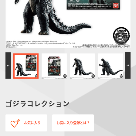
仮面ライダーシリー
キャラパキ
にふぉるめーしょん
ガンダムシリーズ
ポケモンスケールワ
アンパンマン
たまご
ま
ズ
＆スクエアシール
ールド
PROJECT R.E.D.・
つりグミ
ポケットモンスター
SMPシリーズ
サンリオキャラクタ
キャラデコ
わ
スーパー戦隊シリー
ーズ
ズ
ゴジラコレクション
お気に入り
お気に入り登録とは？