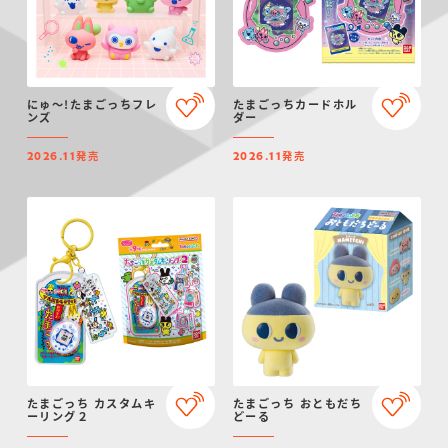
にゅ～!たまごっちフレ
たまごっちカードホル
ンズ
ダー
発売
発売
2026.11
2026.11
たまごっち カスタムキ
たまごっち おともだち
ーリング２
どーる