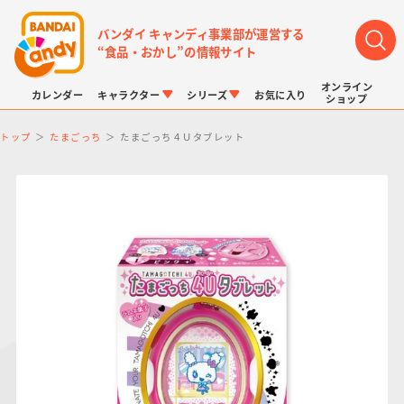
バンダイ キャンディ事業部が運営する
“食品・おかし”の情報サイト
オンライン
カレンダー
キャラクター
シリーズ
お気に入り
ショップ
トップ
たまごっち
たまごっち４Ｕタブレット
LINK TRAVELERS
チョコボックス
プリキュアシリーズ
チョコサプ
ドラゴンボール
ポケモンキッズ