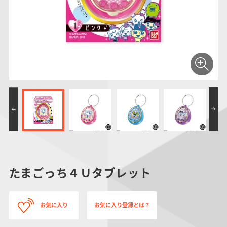
仮面ライダーシリー
キャラパキ
にふぉるめーしょん
ガンダムシリーズ
ポケモンスケールワ
アンパンマン
たまご
ま
ズ
＆スクエアシール
ールド
PROJECT R.E.D.・
つりグミ
ポケットモンスター
SMPシリーズ
サンリオキャラクタ
キャラデコ
わ
スーパー戦隊シリー
ーズ
ズ
たまごっち４Ｕタブレット
お気に入り
お気に入り登録とは？