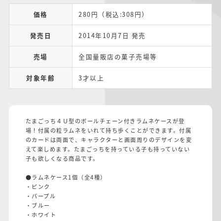
価格
280円（税込:308円）
発売日
2014年10月7日 発売
売場
全国量販店の菓子売場等
対象年齢
3才以上
たまごっち４Ｕ型のボールチェーン付きラムネケースが登
場！付属の粒ラムネをいれて持ち歩くことができます。付属
のカードは両面で、キャラクターと画面周りのデザインを変
えて楽しめます。たまごっちを持っている子も持っていない
子も欲しくなる商品です。
●ラムネケース1個（全4種）
・ピンク
・パープル
・ブルー
・ホワイト