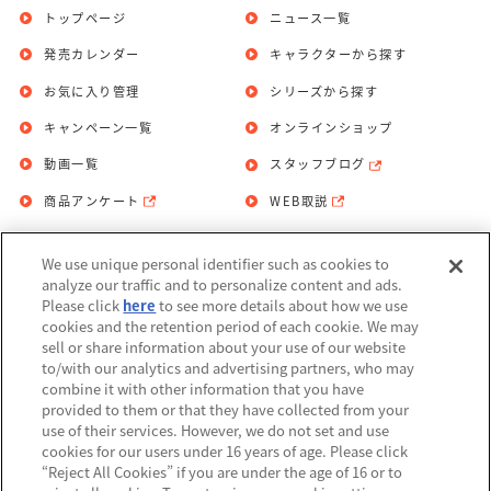
トップページ
ニュース一覧
発売カレンダー
キャラクターから探す
お気に入り管理
シリーズから探す
キャンペーン一覧
オンラインショップ
動画一覧
スタッフブログ
商品アンケート
WEB取説
We use unique personal identifier such as cookies to
お問い合わせ
個人情報保護方針
analyze our traffic and to personalize content and ads.
Please click
here
to see more details about how we use
利用規約
cookies and the retention period of each cookie. We may
sell or share information about your use of our website
Do Not Sell or Share My Personal
to/with our analytics and advertising partners, who may
Information
combine it with other information that you have
provided to them or that they have collected from your
アレルギー情報
use of their services. However, we do not set and use
cookies for our users under 16 years of age. Please click
“Reject All Cookies” if you are under the age of 16 or to