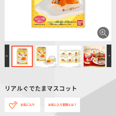
仮面ライダーシリー
キャラパキ
にふぉるめーしょん
ガンダムシリーズ
ポケモンスケールワ
アンパンマン
たまご
ま
ズ
＆スクエアシール
ールド
PROJECT R.E.D.・
つりグミ
ポケットモンスター
SMPシリーズ
サンリオキャラクタ
キャラデコ
わ
スーパー戦隊シリー
ーズ
ズ
リアルぐでたまマスコット
お気に入り
お気に入り登録とは？