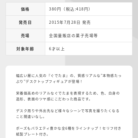
価格
380円（税込:418円）
発売日
2015年7月28日 発売
売場
全国量販店の菓子売場等
対象年齢
6才以上
幅広い層に人気の『ぐでたま』の、質感リアルな”本物感たっ
ぷり”デスクトップフィギュアが登場！
栄養価高めのリアルなぐでたまを表現するため、色、白身の
造形、表面のツヤ感にこだわった商品です。
デスク周りや外出先など様々なシーンで写真を撮りたくなる
こと間違いなし。
ポーズもバラエティ豊かな全6種をラインナップ！セリフ付き
紙製プレート付き。