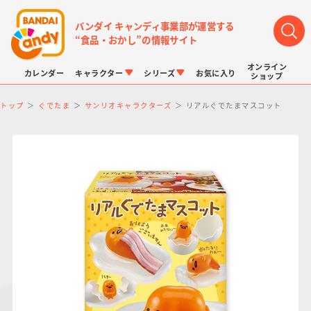
バンダイ キャンディ事業部が運営する
“食品・おかし”の情報サイト
オンライン
カレンダー
キャラクター
シリーズ
お気に入り
ショップ
トップ
ぐでたま
サンリオキャラクターズ
リアルぐでたまマスコット
LINK TRAVELERS
チョコボックス
プリキュアシリーズ
チョコサプ
ドラゴンボール
ポケモンキッズ