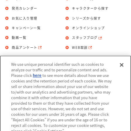
発売カレンダー
キャラクターから探す
お気に入り管理
シリーズから探す
キャンペーン一覧
オンラインショップ
動画一覧
スタッフブログ
商品アンケート
WEB取説
We use unique personal identifier such as cookies to
お問い合わせ
個人情報保護方針
analyze our traffic and to personalize content and ads.
Please click
here
to see more details about how we use
利用規約
cookies and the retention period of each cookie. We may
sell or share information about your use of our website
Do Not Sell or Share My Personal
to/with our analytics and advertising partners, who may
Information
combine it with other information that you have
provided to them or that they have collected from your
アレルギー情報
use of their services. However, we do not set and use
cookies for our users under 16 years of age. Please click
“Reject All Cookies” if you are under the age of 16 or to
reject all cookies. To customize your cookie settings,
please click “Cookie Settings”.