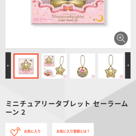
仮面ライダーシリー
キャラパキ
にふぉるめーしょん
ガンダムシリーズ
ポケモンスケールワ
アンパンマン
たまご
ま
ズ
＆スクエアシール
ールド
PROJECT R.E.D.・
つりグミ
ポケットモンスター
SMPシリーズ
サンリオキャラクタ
キャラデコ
わ
スーパー戦隊シリー
ーズ
ズ
ミニチュアリータブレット セーラーム
ーン 2
お気に入り
お気に入り登録とは？