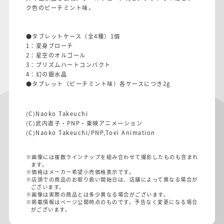
ク色のピーチミント味。
●タブレットケース（全4種）1個
1：変身ブローチ
2：星空のオルゴール
3：プリズムハートコンパクト
4：幻の銀水晶
●タブレット（ピーチミント味）各ケースにつき2g
(C)Naoko Takeuchi
(C)武内直子・PNP・東映アニメーション
(C)Naoko Takeuchi/PNP,Toei Animation
※画像には複数ラインナップを組み合わせて撮影したものも含まれ
ます。
※価格はメーカー希望小売価格表示です。
※店頭での商品のお取り扱い開始日は、店舗によって異なる場合が
ございます。
※画像は実際の商品とは多少異なる場合がございます。
※掲載情報はページ公開時点のものです。予告なく変更になる場合
がございます。