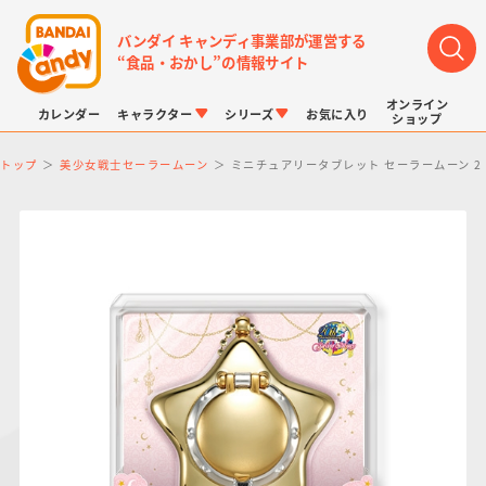
バンダイ キャンディ事業部が運営する
“食品・おかし”の情報サイト
オンライン
カレンダー
キャラクター
シリーズ
お気に入り
ショップ
トップ
美少女戦士セーラームーン
ミニチュアリータブレット セーラームーン 2
LINK TRAVELERS
チョコボックス
プリキュアシリーズ
チョコサプ
ドラゴンボール
ポケモンキッズ