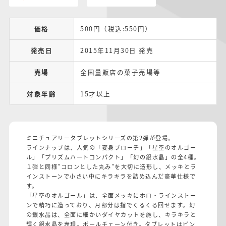
価格
500円（税込:550円）
発売日
2015年11月30日 発売
売場
全国量販店の菓子売場等
対象年齢
15才以上
ミニチュアリータブレットシリーズの第2弾が登場。
ラインナップは、人気の「変身ブローチ」「星空のオルゴー
ル」「プリズムハートコンパクト」「幻の銀水晶」の全4種。
１弾と同様”コロンとした丸み”を大切に造形し、メッキとラ
インストーンで小さい中にキラキラを詰め込んだ豪華仕様で
す。
「星空のオルゴール」は、全面メッキにホロ・ラインストー
ンで精巧に造っており、月部分は指でくるくる回せます。幻
の銀水晶は、全面に細かいダイヤカットを施し、キラキラと
輝く銀水晶を表現。ボールチェーン付き。タブレットはピン