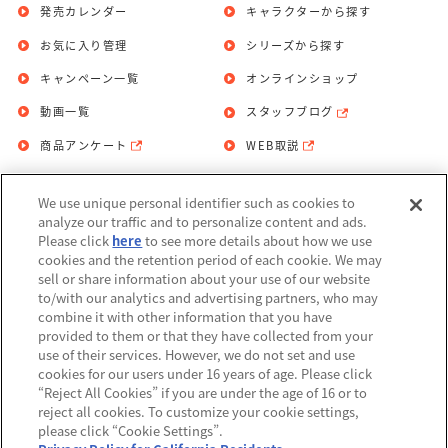
発売カレンダー
キャラクターから探す
お気に入り管理
シリーズから探す
キャンペーン一覧
オンラインショップ
動画一覧
スタッフブログ
商品アンケート
WEB取説
We use unique personal identifier such as cookies to
お問い合わせ
個人情報保護方針
analyze our traffic and to personalize content and ads.
Please click
here
to see more details about how we use
利用規約
cookies and the retention period of each cookie. We may
sell or share information about your use of our website
Do Not Sell or Share My Personal
to/with our analytics and advertising partners, who may
Information
combine it with other information that you have
provided to them or that they have collected from your
アレルギー情報
use of their services. However, we do not set and use
cookies for our users under 16 years of age. Please click
“Reject All Cookies” if you are under the age of 16 or to
reject all cookies. To customize your cookie settings,
please click “Cookie Settings”.