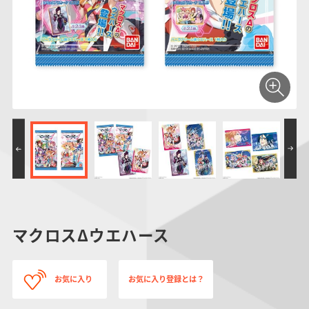
仮面ライダーシリー
キャラパキ
にふぉるめーしょん
ガンダムシリーズ
ポケモンスケールワ
アンパンマン
たまご
ま
ズ
＆スクエアシール
ールド
PROJECT R.E.D.・
つりグミ
ポケットモンスター
SMPシリーズ
サンリオキャラクタ
キャラデコ
わ
スーパー戦隊シリー
ーズ
ズ
マクロスΔウエハース
お気に入り
お気に入り登録とは？