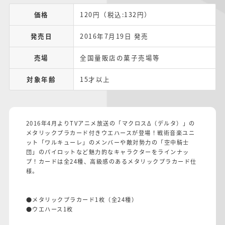
価格
120円（税込:132円）
発売日
2016年7月19日 発売
売場
全国量販店の菓子売場等
対象年齢
15才以上
2016年4月よりTVアニメ放送の「マクロスΔ（デルタ）」の
メタリックプラカード付きウエハースが登場！戦術音楽ユニ
ット「ワルキューレ」のメンバーや敵対勢力の「空中騎士
団」のパイロットなど魅力的なキャラクターをラインナッ
プ！カードは全24種、高級感のあるメタリックプラカード仕
様。
●メタリックプラカード1枚（全24種）
●ウエハース1枚