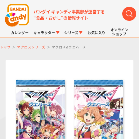
バンダイ キャンディ事業部が運営する
“食品・おかし”の情報サイト
オンライン
カレンダー
キャラクター
シリーズ
お気に入り
ショップ
トップ
マクロスシリーズ
マクロスΔウエハース
LINK TRAVELERS
チョコボックス
プリキュアシリーズ
チョコサプ
ドラゴンボール
ポケモンキッズ