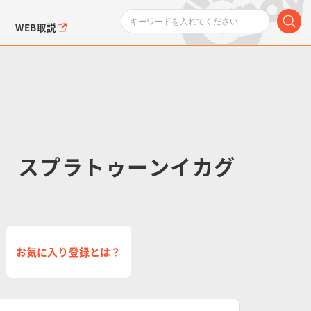
WEB取説
 スプラトゥーンイカグ
ンダムシリーズ
ふぉるめーしょん＆
ポケットモンスター
SMPシリーズ
ドラゴン
ポケモン
クエアシール
お気に入り登録とは？