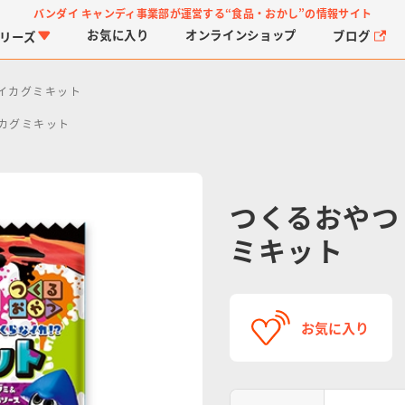
バンダイ キャンディ事業部が運営する
“食品・おかし”の情報サイト
お気に入り
オンライン
ショップ
ブログ
リーズ
イカグミキット
カグミキット
つくるおやつ
ミキット
PROJECT R.E.D.・ス
つりグミ
プリキュアシリーズ
チョコサプ
ガ
に
ーパー戦隊シリーズ
ス
お気に入り