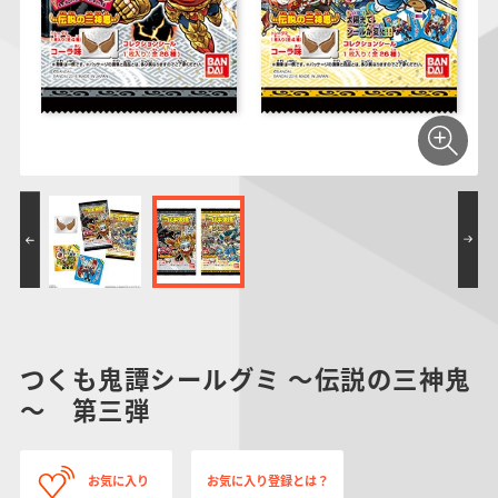
仮面ライダーシリー
キャラパキ
にふぉるめーしょん
ガンダムシリーズ
ポケモンスケールワ
アンパンマン
たまご
ま
ズ
＆スクエアシール
ールド
PROJECT R.E.D.・
つりグミ
ポケットモンスター
SMPシリーズ
サンリオキャラクタ
キャラデコ
わ
スーパー戦隊シリー
ーズ
ズ
つくも鬼譚シールグミ ～伝説の三神鬼
～ 第三弾
お気に入り
お気に入り登録とは？