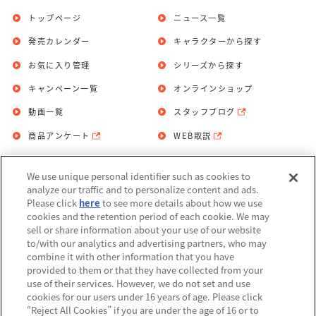
トップページ
ニュース一覧
発売カレンダー
キャラクターから探す
お気に入り管理
シリーズから探す
キャンペーン一覧
オンラインショップ
動画一覧
スタッフブログ
商品アンケート
WEB取説
We use unique personal identifier such as cookies to
お問い合わせ
個人情報保護方針
analyze our traffic and to personalize content and ads.
Please click
here
to see more details about how we use
利用規約
cookies and the retention period of each cookie. We may
sell or share information about your use of our website
Do Not Sell or Share My Personal
to/with our analytics and advertising partners, who may
Information
combine it with other information that you have
provided to them or that they have collected from your
アレルギー情報
use of their services. However, we do not set and use
cookies for our users under 16 years of age. Please click
“Reject All Cookies” if you are under the age of 16 or to