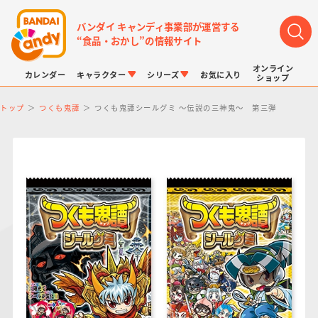
バンダイ キャンディ事業部が運営する
“食品・おかし”の情報サイト
オンライン
カレンダー
キャラクター
シリーズ
お気に入り
ショップ
トップ
つくも鬼譚
つくも鬼譚シールグミ ～伝説の三神鬼～ 第三弾
LINK TRAVELERS
チョコボックス
プリキュアシリーズ
チョコサプ
ドラゴンボール
ポケモンキッズ