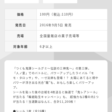
価格
100円（税込:110円）
発売日
2016年9月5日 発売
売場
全国量販店の菓子売場等
対象年齢
6才以上
「つくも鬼譚シールグミ～伝説の三神鬼～」の第三弾。
「人ノ里」でのバトルに、パワーアップしたライバル「モ
モ・タロッサ」や、一寸法師も登場！？ 太陽にあてると柄や
パワーが浮き出る光合“醒”も、おもしろ楽しくパワーアッ
プ。
シールを貼った後の台紙を4枚送ると抽選で「鬼レアシール」
が当たる「輪廻貼生キャンペーン」も、 超強力な2種の内1つ
が当たる！当選数はなんと、合計11,200枚！
●シール 1枚（全26種）