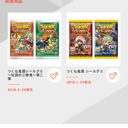
関連商品
つくも鬼譚シールグミ
つくも鬼譚 シールグミ
～伝説の三神鬼～第二
弾
発売
2016.1.25
発売
2016.6.20