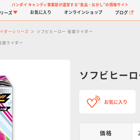
バンダイ キャンディ事業部が運営する
“食品・おかし”の情報サイト
お気に入り
オンライン
ショップ
ブログ
リーズ
イダーシリーズ
ソフビヒーロー 仮面ライダー
仮面ライダー
ソフビヒーロ
PROJECT R.E.D.・ス
つりグミ
プリキュアシリーズ
チョコサプ
ガ
に
ーパー戦隊シリーズ
ス
お気に入り
価格