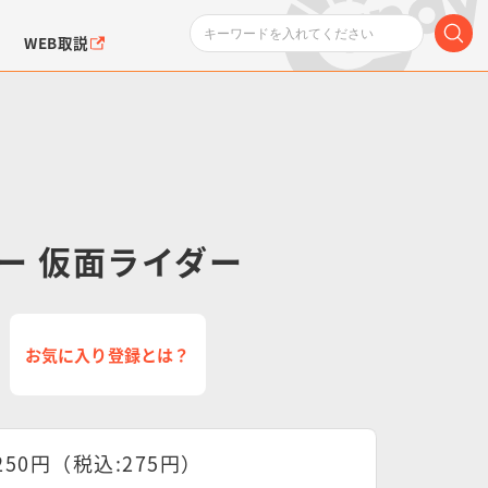
WEB取説
ー 仮面ライダー
ンダムシリーズ
ふぉるめーしょん＆
ポケットモンスター
SMPシリーズ
ドラゴン
ポケモン
クエアシール
お気に入り登録とは？
250円（税込:275円）