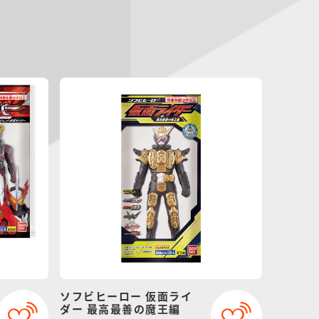
ソフビヒーロー 仮面ライ
ダー 最高最善の魔王編