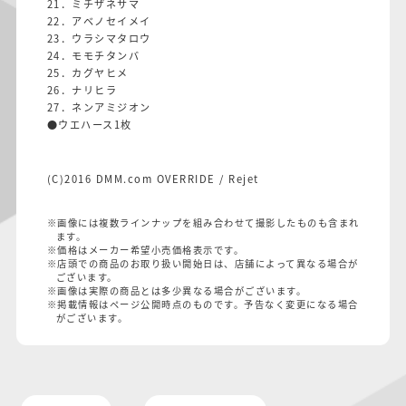
21．ミチザネサマ
22．アベノセイメイ
23．ウラシマタロウ
24．モモチタンバ
25．カグヤヒメ
26．ナリヒラ
27．ネンアミジオン
●ウエハース1枚
(C)2016 DMM.com OVERRIDE / Rejet
※画像には複数ラインナップを組み合わせて撮影したものも含まれ
ます。
※価格はメーカー希望小売価格表示です。
※店頭での商品のお取り扱い開始日は、店舗によって異なる場合が
ございます。
※画像は実際の商品とは多少異なる場合がございます。
※掲載情報はページ公開時点のものです。予告なく変更になる場合
がございます。