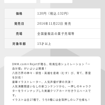
価格
120円（税込:132円）
発売日
2016年11月22日 発売
売場
全国量販店の菓子売場等
対象年齢
15才以上
DMM.com×Rejetが贈る、和風伝奇シュミレーション「一
血卍傑」がいよいよ開幕！
八百万界の神々・妖怪・英雄を産魂（むす）び、育て、悪霊
を討伐！
豪華イラストレーター、人気声優が夢の共演！
人気沸騰間違いなしの新コンテンツから、一押しのキャラク
ターをラインナップした美麗クリアカード付きウエハースで
す。
イラストは全27種で、うち9種には金箔押しのレア仕様も！