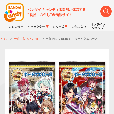
バンダイ キャンディ事業部が運営する
“食品・おかし”の情報サイト
オンライン
カレンダー
キャラクター
シリーズ
お気に入り
ショップ
トップ
一血卍傑-ONLINE-
一血卍傑-ONLINE- カードウエハース
LINK TRAVELERS
チョコボックス
プリキュアシリーズ
チョコサプ
ドラゴンボール
ポケモンキッズ