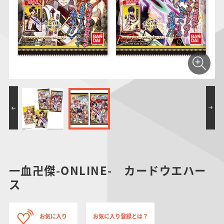
仮面ライダーシリー
キャラパキ
にふぉるめーしょん
ガンダムシリーズ
ポケモンスケールワ
アンパンマン
たまご
ま
ズ
＆スクエアシール
ールド
PROJECT R.E.D.・
つりグミ
ポケットモンスター
SMPシリーズ
サンリオキャラクタ
キャラデコ
わ
スーパー戦隊シリー
ーズ
ズ
一血卍傑-ONLINE- カードウエハー
ス
お気に入り
お気に入り登録とは？