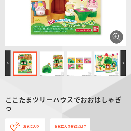
仮面ライダーシリー
キャラパキ
にふぉるめーしょん
ガンダムシリーズ
ポケモンスケールワ
アンパンマン
たまご
ま
ズ
＆スクエアシール
ールド
PROJECT R.E.D.・
つりグミ
ポケットモンスター
SMPシリーズ
サンリオキャラクタ
キャラデコ
わ
スーパー戦隊シリー
ーズ
ズ
ここたまツリーハウスでおおはしゃぎ
っ
お気に入り
お気に入り登録とは？