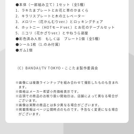
●本体（一部組み立て）1セット（全5種）
1．ラキたまプレートとお花と草のかまくら
2．キラリスプレートと木のエレベーター
3．メロリー（花かんむりver.）とロッキングチェア
4．ホットニー（HOTモードver.）とお花のテーブルセット
5．ニコリ（花かざりver.）とやねうら部屋
●彩色済み人形 もしくは プレート1個（全5種）
●シール1枚（1.のみ付属）
●ガム1個
（C）BANDAI/TV TOKYO・ここたま製作委員会
※画像には複数ラインナップを組み合わせて撮影したものも含まれ
ます。
※価格はメーカー希望小売価格表示です。
※店頭での商品のお取り扱い開始日は、店舗によって異なる場合が
ございます。
※画像は実際の商品とは多少異なる場合がございます。
※掲載情報はページ公開時点のものです。予告なく変更になる場合
がございます。