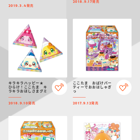
発売
2018.9.17
発売
2019.3.4
キラキラハッピー★
ここたま おばけパー
ひらけ！ここたま キ
ティーでおおはしゃぎ
ラキラおほしさまグミ
っ
発売
発売
2018.9.10
2017.9.12