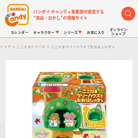
バンダイ キャンディ事業部が運営する
“食品・おかし”の情報サイト
オンライン
カレンダー
キャラクター
シリーズ
お気に入り
ショップ
トップ
ここたまシリーズ
ここたまツリーハウスでおおはしゃぎっ
LINK TRAVELERS
チョコボックス
プリキュアシリーズ
チョコサプ
ドラゴンボール
ポケモンキッズ