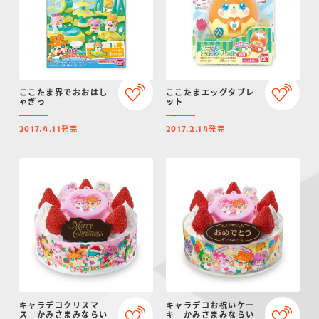
ここたま界でおおはし
ここたまエッグタブレ
ゃぎっ
ット
発売
発売
2017.4.11
2017.2.14
キャラデコクリスマ
キャラデコお祝いケー
ス かみさまみならい
キ かみさまみならい