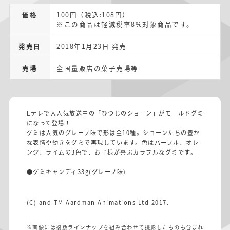
価格
100円（税込:108円）
※この商品は軽減税率8%対象商品です。
発売日
2018年1月23日 発売
売場
全国量販店の菓子売場等
Eテレで大人気放送中の「ひつじのショーン」がモールドグミ
になって登場！
グミは人気のグレープ味で形は全10種。ショーンたちの豊か
な表情や動きをグミで再現しています。色はパープル、オレ
ンジ、ライムの3色で、お子様が喜ぶカラフルなグミです。
●グミキャンディ33g(グレープ味)
(C) and TM Aardman Animations Ltd 2017.
※画像には複数ラインナップを組み合わせて撮影したものも含まれ