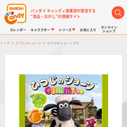
バンダイ キャンディ事業部が運営する
“食品・おかし”の情報サイト
オンライン
カレンダー
キャラクター
シリーズ
お気に入り
ショップ
トップ
ひつじのショーン
ひつじのショーングミ
LINK TRAVELERS
チョコボックス
プリキュアシリーズ
チョコサプ
ドラゴンボール
ポケモンキッズ