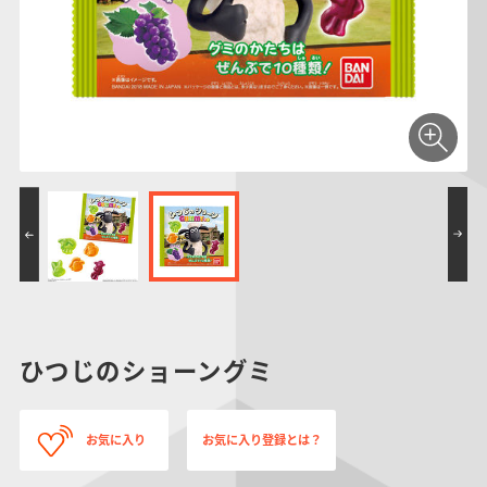
仮面ライダーシリー
キャラパキ
にふぉるめーしょん
ガンダムシリーズ
ポケモンスケールワ
アンパンマン
たまご
ま
ズ
＆スクエアシール
ールド
PROJECT R.E.D.・
つりグミ
ポケットモンスター
SMPシリーズ
サンリオキャラクタ
キャラデコ
わ
スーパー戦隊シリー
ーズ
ズ
ひつじのショーングミ
お気に入り
お気に入り登録とは？