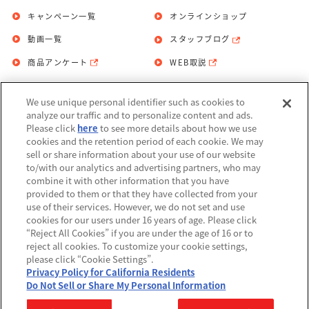
キャンペーン一覧
オンラインショップ
動画一覧
スタッフブログ
商品アンケート
WEB取説
We use unique personal identifier such as cookies to
お問い合わせ
個人情報保護方針
analyze our traffic and to personalize content and ads.
Please click
here
to see more details about how we use
利用規約
cookies and the retention period of each cookie. We may
sell or share information about your use of our website
Do Not Sell or Share My Personal
to/with our analytics and advertising partners, who may
Information
combine it with other information that you have
provided to them or that they have collected from your
アレルギー情報
use of their services. However, we do not set and use
cookies for our users under 16 years of age. Please click
“Reject All Cookies” if you are under the age of 16 or to
reject all cookies. To customize your cookie settings,
please click “Cookie Settings”.
Privacy Policy for California Residents
©BANDAI
Do Not Sell or Share My Personal Information