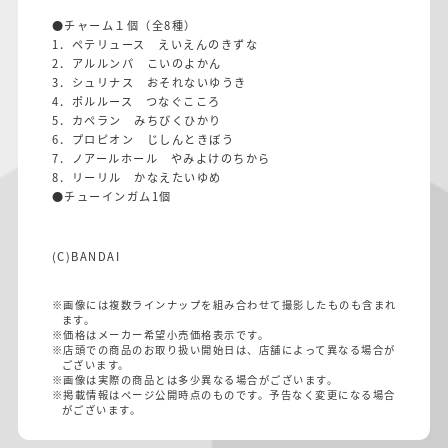
●チャーム１個（全8種）
1．ペテリュース えいえんのきずな
2．アルルンパ こいのよかん
3．シュリナス おそれないゆうき
4．ポルルース つなぐこころ
5．カペラン みちびくひかり
6．プロピオン じしんときぼう
7．ノアールホール やみよけのちから
8．リーリル かなえたいゆめ
●チューインガム1個
(C)BANDAI
※画像には複数ラインナップを組み合わせて撮影したものも含まれ
ます。
※価格はメーカー希望小売価格表示です。
※店頭での商品のお取り扱い開始日は、店舗によって異なる場合が
ございます。
※画像は実際の商品とは多少異なる場合がございます。
※掲載情報はページ公開時点のものです。予告なく変更になる場合
がございます。