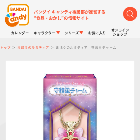
バンダイ キャンディ事業部が運営する
“食品・おかし”の情報サイト
オンライン
カレンダー
キャラクター
シリーズ
お気に入り
ショップ
トップ
まほうのルミティア
まほうのルミティア 守護星チャーム
LINK TRAVELERS
チョコボックス
プリキュアシリーズ
チョコサプ
ドラゴンボール
ポケモンキッズ