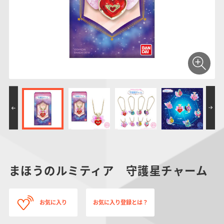
仮面ライダーシリー
キャラパキ
にふぉるめーしょん
ガンダムシリーズ
ポケモンスケールワ
アンパンマン
たまご
ま
ズ
＆スクエアシール
ールド
PROJECT R.E.D.・
つりグミ
ポケットモンスター
SMPシリーズ
サンリオキャラクタ
キャラデコ
わ
スーパー戦隊シリー
ーズ
ズ
まほうのルミティア 守護星チャーム
お気に入り
お気に入り登録とは？