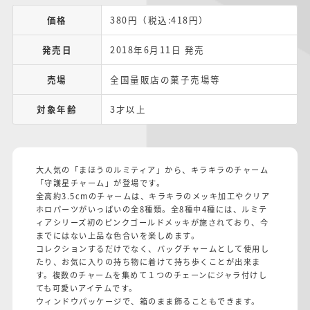
価格
380円（税込:418円）
発売日
2018年6月11日 発売
売場
全国量販店の菓子売場等
対象年齢
3才以上
大人気の「まほうのルミティア」から、キラキラのチャーム
「守護星チャーム」が登場です。
全高約3.5cmのチャームは、キラキラのメッキ加工やクリア
ホロパーツがいっぱいの全8種類。全8種中4種には、ルミテ
ィアシリーズ初のピンクゴールドメッキが施されており、今
までにはない上品な色合いを楽しめます。
コレクションするだけでなく、バッグチャームとして使用し
たり、お気に入りの持ち物に着けて持ち歩くことが出来ま
す。複数のチャームを集めて１つのチェーンにジャラ付けし
ても可愛いアイテムです。
ウィンドウパッケージで、箱のまま飾ることもできます。