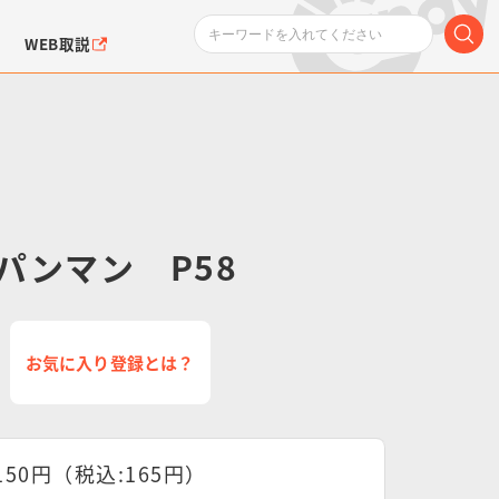
WEB取説
パンマン P58
ンダムシリーズ
ふぉるめーしょん＆
ポケットモンスター
SMPシリーズ
ドラゴン
ポケモン
クエアシール
お気に入り登録とは？
150円（税込:165円）