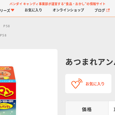
バンダイ キャンディ事業部が運営する
“食品・おかし”の情報サイト
お気に入り
オンライン
ショップ
ブログ
リーズ
 P58
P58
あつまれアン
PROJECT R.E.D.・ス
つりグミ
プリキュアシリーズ
チョコサプ
ガ
に
ーパー戦隊シリーズ
ス
お気に入り
価格