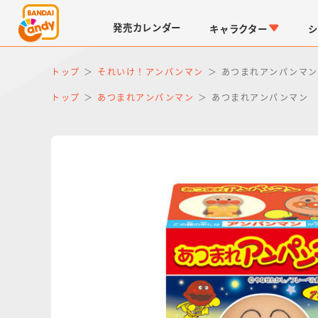
発売
カレンダー
キャラクター
シ
トップ
それいけ！アンパンマン
あつまれアンパンマン
トップ
あつまれアンパンマン
あつまれアンパンマン 
LINK TRAVELERS
チョコボックス
仮面ライダーシリーズ
キャラパキ