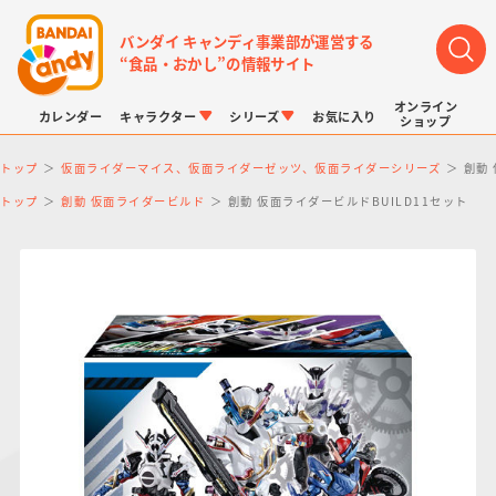
バンダイ キャンディ事業部が運営する
“食品・おかし”の情報サイト
オンライン
カレンダー
キャラクター
シリーズ
お気に入り
ショップ
トップ
仮面ライダーマイス、仮面ライダーゼッツ、仮面ライダーシリーズ
創動
トップ
創動 仮面ライダービルド
創動 仮面ライダービルドBUILD11セット
LINK TRAVELERS
チョコボックス
プリキュアシリーズ
チョコサプ
ドラゴンボール
ポケモンキッズ