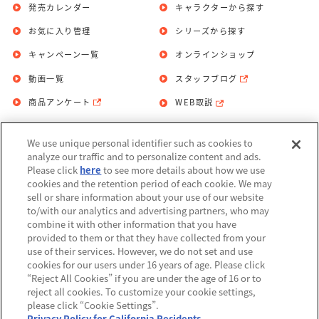
発売カレンダー
キャラクターから探す
お気に入り管理
シリーズから探す
キャンペーン一覧
オンラインショップ
動画一覧
スタッフブログ
商品アンケート
WEB取説
We use unique personal identifier such as cookies to
お問い合わせ
個人情報保護方針
analyze our traffic and to personalize content and ads.
Please click
here
to see more details about how we use
利用規約
cookies and the retention period of each cookie. We may
sell or share information about your use of our website
Do Not Sell or Share My Personal
to/with our analytics and advertising partners, who may
Information
combine it with other information that you have
provided to them or that they have collected from your
アレルギー情報
use of their services. However, we do not set and use
cookies for our users under 16 years of age. Please click
“Reject All Cookies” if you are under the age of 16 or to
reject all cookies. To customize your cookie settings,
please click “Cookie Settings”.
Privacy Policy for California Residents