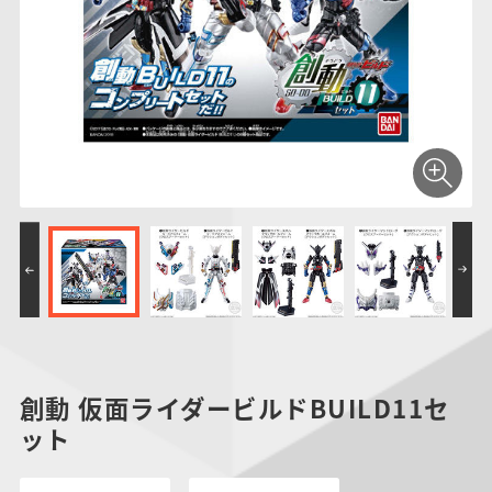
仮面ライダーシリー
キャラパキ
にふぉるめーしょん
ガンダムシリーズ
ポケモンスケールワ
アンパンマン
たまご
ま
ズ
＆スクエアシール
ールド
PROJECT R.E.D.・
つりグミ
ポケットモンスター
SMPシリーズ
サンリオキャラクタ
キャラデコ
わ
スーパー戦隊シリー
ーズ
ズ
創動 仮面ライダービルドBUILD11セ
ット