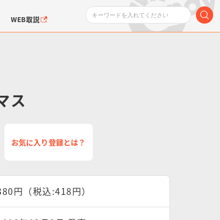
WEB取説
ーマス
ンダムシリーズ
ふぉるめーしょん＆
ポケットモンスター
SMPシリーズ
ドラゴン
ポケモン
お気に入り登録とは？
クエアシール
380円（税込:418円）