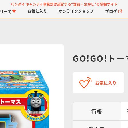
バンダイ キャンディ事業部が運営する
“食品・おかし”の情報サイト
お気に入り
オンライン
ショップ
ブログ
リーズ
GO!GO!ト
PROJECT R.E.D.・ス
つりグミ
プリキュアシリーズ
チョコサプ
ガ
に
お気に入り
ーパー戦隊シリーズ
ス
価格