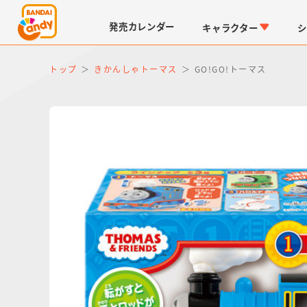
発売
カレンダー
キャラクター
シ
トップ
きかんしゃトーマス
GO!GO!トーマス
LINK TRAVELERS
チョコボックス
仮面ライダーシリーズ
キャラパキ