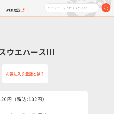
WEB取説
ウエハースIII
ンダムシリーズ
ふぉるめーしょん＆
ポケットモンスター
SMPシリーズ
ドラゴン
ポケモン
お気に入り登録とは？
クエアシール
120円（税込:132円）