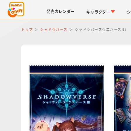
発売
カレンダー
キャラクター
シ
トップ
シャドウバース
シャドウバースウエハースIII
LINK TRAVELERS
チョコボックス
仮面ライダーシリーズ
キャラパキ