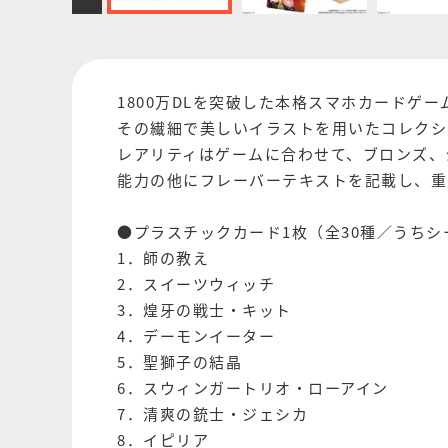
1800万DLを突破した本格スマホカードゲ
その繊細で美しいイラストを用いたコレクシ
レアリティはゲームに合わせて、ブロンズ、
能力の他にフレーバーテキストを記載し、重
●プラスチックカード1枚（全30種／うちシ
1．師の教え
2．スイーツウィッチ
3．煌牙の戦士・キット
4．デーモンイーター
5．聖獅子の結晶
6．スウィンガートリオ・ローアイン
7．清爽の銃士・ジェシカ
8．イピリア