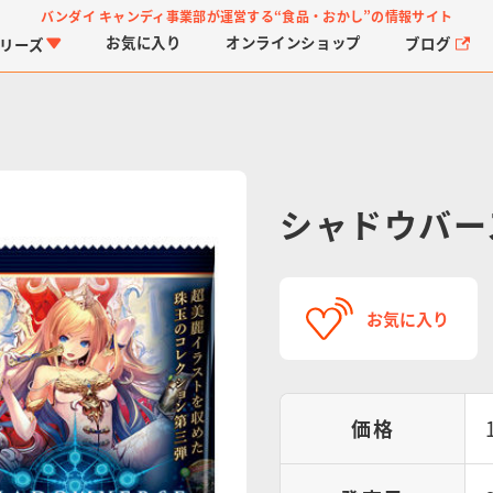
バンダイ キャンディ事業部が運営する
“食品・おかし”の情報サイト
お気に入り
オンライン
ショップ
ブログ
リーズ
シャドウバース
PROJECT R.E.D.・ス
つりグミ
プリキュアシリーズ
チョコサプ
ガ
に
お気に入り
ーパー戦隊シリーズ
ス
価格