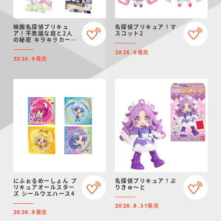
映画名探偵プリキュ
名探偵プリキュア！マ
ア！不思議な庭と2人
スコット2
の秘密 キラキラカード
グミ
発売
2026.9
発売
2026.9
にふぉるめーしょん プ
名探偵プリキュア！ぷ
リキュアオールスター
りきゅ～と
ズ シールウエハース4
発売
2026.8.31
発売
2026.9