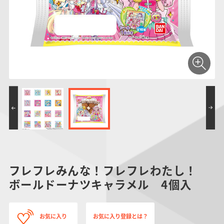
仮面ライダーシリー
キャラパキ
にふぉるめーしょん
ガンダムシリーズ
ポケモンスケールワ
アンパンマン
たまご
ま
ズ
＆スクエアシール
ールド
PROJECT R.E.D.・
つりグミ
ポケットモンスター
SMPシリーズ
サンリオキャラクタ
キャラデコ
わ
スーパー戦隊シリー
ーズ
ズ
フレフレみんな！フレフレわたし！
ボールドーナツキャラメル 4個入
お気に入り
お気に入り登録とは？