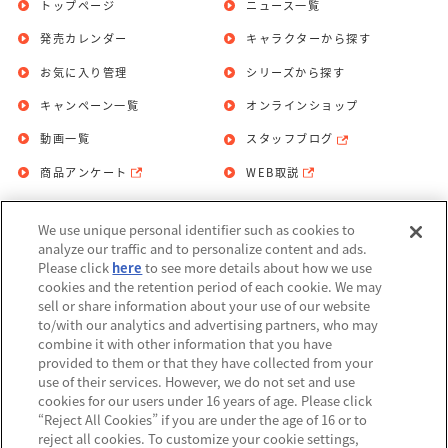
トップページ
ニュース一覧
発売カレンダー
キャラクターから探す
お気に入り管理
シリーズから探す
キャンペーン一覧
オンラインショップ
動画一覧
スタッフブログ
商品アンケート
WEB取説
We use unique personal identifier such as cookies to
お問い合わせ
個人情報保護方針
analyze our traffic and to personalize content and ads.
Please click
here
to see more details about how we use
利用規約
cookies and the retention period of each cookie. We may
sell or share information about your use of our website
Do Not Sell or Share My Personal
to/with our analytics and advertising partners, who may
Information
combine it with other information that you have
provided to them or that they have collected from your
アレルギー情報
use of their services. However, we do not set and use
cookies for our users under 16 years of age. Please click
“Reject All Cookies” if you are under the age of 16 or to
reject all cookies. To customize your cookie settings,