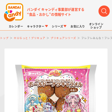
バンダイ キャンディ事業部が運営する
“食品・おかし”の情報サイト
オンライン
カレンダー
キャラクター
シリーズ
お気に入り
ショップ
トップ
ＨＵＧっと！プリキュア
プリキュアシリーズ
フレフレみんな！フレ
LINK TRAVELERS
チョコボックス
プリキュアシリーズ
チョコサプ
ドラゴンボール
ポケモンキッズ