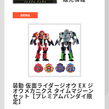
通常商品
装動 仮面ライダージオウ EX ジ
オウメカニクス タイムマジーン
セット【プレミアムバンダイ限
定】