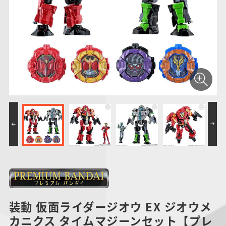
仮面ライダーシリー
キャラパキ
にふぉるめーしょん
ガンダムシリーズ
ポケモンスケールワ
アンパンマン
たまご
ま
ズ
＆スクエアシール
ールド
PROJECT R.E.D.・
つりグミ
ポケットモンスター
SMPシリーズ
サンリオキャラクタ
キャラデコ
わ
スーパー戦隊シリー
ーズ
ズ
装動 仮面ライダージオウ EX ジオウメ
カニクス タイムマジーンセット【プレ