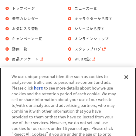
トップページ
ニュース一覧
発売カレンダー
キャラクターから探す
お気に入り管理
シリーズから探す
キャンペーン一覧
オンラインショップ
動画一覧
スタッフブログ
商品アンケート
WEB取説
We use unique personal identifier such as cookies to
お問い合わせ
個人情報保護方針
analyze our traffic and to personalize content and ads.
Please click
here
to see more details about how we use
利用規約
cookies and the retention period of each cookie. We may
sell or share information about your use of our website
Do Not Sell or Share My Personal
to/with our analytics and advertising partners, who may
Information
combine it with other information that you have
provided to them or that they have collected from your
アレルギー情報
use of their services. However, we do not set and use
cookies for our users under 16 years of age. Please click
“Reject All Cookies” if you are under the age of 16 or to