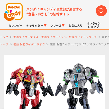
バンダイ キャンディ事業部が運営する
“食品・おかし”の情報サイト
オンライン
カレンダー
キャラクター
シリーズ
お気に入り
ショップ
トップ
仮面ライダーマイス、仮面ライダーゼッツ、仮面ライダーシリーズ
装動
トップ
装動 仮面ライダージオウ
装動 仮面ライダージオウ EX ジオウメカニ
LINK TRAVELERS
チョコボックス
プリキュアシリーズ
チョコサプ
ドラゴンボール
ポケモンキッズ